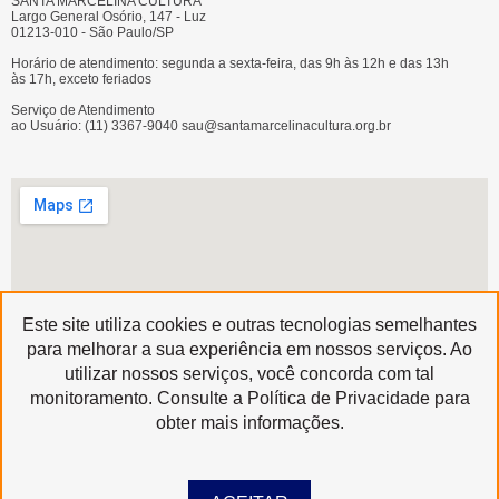
SANTA MARCELINA CULTURA
Largo General Osório, 147 - Luz
01213-010 - São Paulo/SP
Horário de atendimento: segunda a sexta-feira, das 9h às 12h e das 13h
às 17h, exceto feriados
Serviço de Atendimento
ao Usuário: (11) 3367-9040 sau@santamarcelinacultura.org.br
Este site utiliza cookies e outras tecnologias semelhantes
para melhorar a sua experiência em nossos serviços. Ao
utilizar nossos serviços, você concorda com tal
Produzido por
monitoramento. Consulte a Política de Privacidade para
Copyright © 2020 | Santa Marcelina Cultura • Todos os Direitos Reservados
obter mais informações.