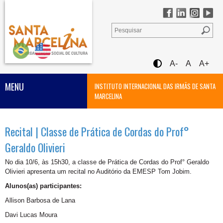
A-
A
A+
MENU
INSTITUTO INTERNACIONAL DAS IRMÃS DE SANTA
MARCELINA
Recital | Classe de Prática de Cordas do Prof°
Geraldo Olivieri
No dia 10/6, às 15h30,
a c
lasse de
Prática de Cordas
do
Prof°
Geraldo
Olivieri
apresenta um recital no Auditório da EMESP Tom Jobim.
Alunos(as) participantes:
Allison Barbosa de Lana
Davi Lucas Moura