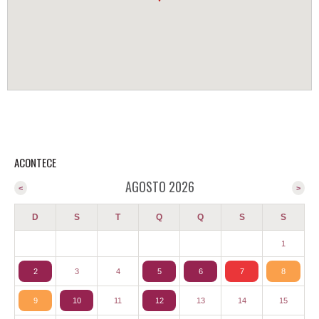
ACONTECE
AGOSTO 2026
<
>
D
S
T
Q
Q
S
S
1
2
3
4
5
6
7
8
9
10
11
12
13
14
15