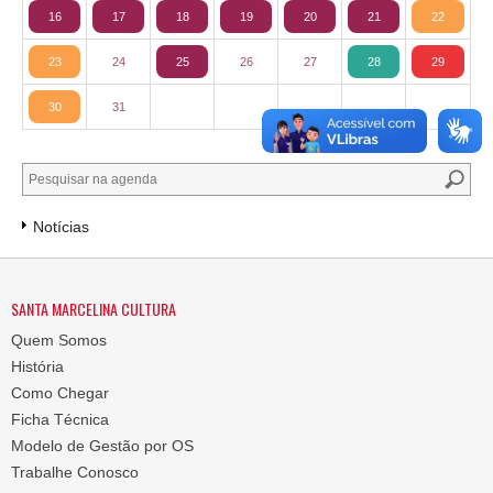
16
17
18
19
20
21
22
23
24
25
26
27
28
29
30
31
Notícias
SANTA MARCELINA CULTURA
Quem Somos
História
Como Chegar
Ficha Técnica
Modelo de Gestão por OS
Trabalhe Conosco