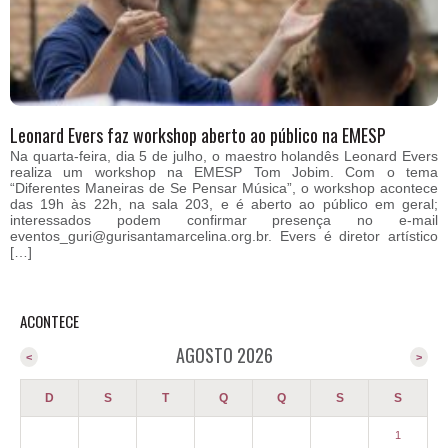
Leonard Evers faz workshop aberto ao público na EMESP
Na quarta-feira, dia 5 de julho, o maestro holandês Leonard Evers
realiza um workshop na EMESP Tom Jobim. Com o tema
“Diferentes Maneiras de Se Pensar Música”, o workshop acontece
das 19h às 22h, na sala 203, e é aberto ao público em geral;
interessados podem confirmar presença no e-mail
eventos_guri@gurisantamarcelina.org.br. Evers é diretor artístico
[…]
ACONTECE
AGOSTO 2026
<
>
D
S
T
Q
Q
S
S
1