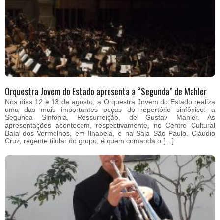
Orquestra Jovem do Estado apresenta a “Segunda” de Mahler
Nos dias 12 e 13 de agosto, a Orquestra Jovem do Estado realiza
uma das mais importantes peças do repertório sinfônico: a
Segunda Sinfonia, Ressurreição, de Gustav Mahler. As
apresentações acontecem, respectivamente, no Centro Cultural
Baía dos Vermelhos, em Ilhabela, e na Sala São Paulo. Cláudio
Cruz, regente titular do grupo, é quem comanda o […]