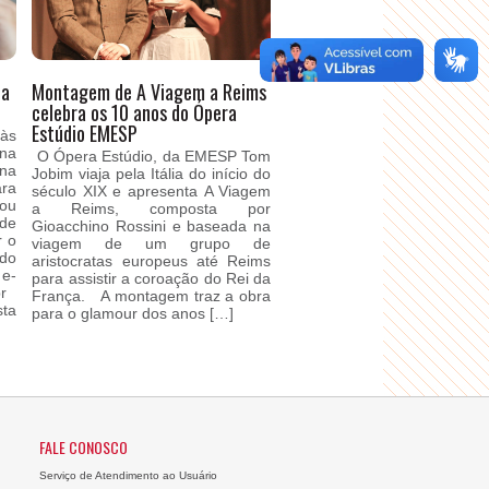
ta
Montagem de A Viagem a Reims
celebra os 10 anos do Ópera
Estúdio EMESP
 às
ina
O Ópera Estúdio, da EMESP Tom
na
Jobim viaja pela Itália do início do
ra
século XIX e apresenta A Viagem
 ou
a Reims, composta por
de
Gioacchino Rossini e baseada na
r o
viagem de um grupo de
 do
aristocratas europeus até Reims
e-
para assistir a coroação do Rei da
.br
França. A montagem traz a obra
ta
para o glamour dos anos […]
FALE CONOSCO
Serviço de Atendimento ao Usuário