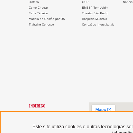
História
GURI
Notícia
Como Chegar
EMESP Tom Jobim
Ficha Técnica
Theatro São Pedro
Modelo de Gestão por OS
Hospitais Musicais
Trabalhe Conosco
Conexões Interculturais
ENDEREÇO
SANTA MARCELINA CULTURA
Largo General Osório, 147 -
Luz
01213-010 - São Paulo/SP
Este site utiliza cookies e outras tecnologias 
Horário de atendimento:
segunda a sexta-feira, das 9h