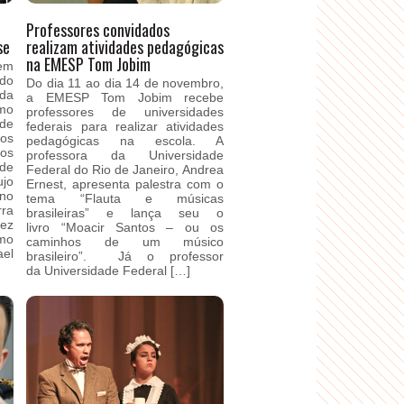
Professores convidados
se
realizam atividades pedagógicas
na EMESP Tom Jobim
 em
 do
Do dia 11 ao dia 14 de novembro,
da
a EMESP Tom Jobim recebe
mo
professores de universidades
de
federais para realizar atividades
tos
pedagógicas na escola. A
os
professora da Universidade
de
Federal do Rio de Janeiro, Andrea
jo
Ernest, apresenta palestra com o
no
tema “Flauta e músicas
rra
brasileiras” e lança seu o
vez
livro “Moacir Santos – ou os
mo
caminhos de um músico
ael
brasileiro”. Já o professor
da Universidade Federal […]