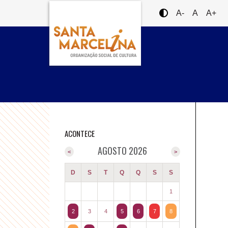
A-
A
A+
ACONTECE
AGOSTO 2026
<
>
D
S
T
Q
Q
S
S
1
2
3
4
5
6
7
8