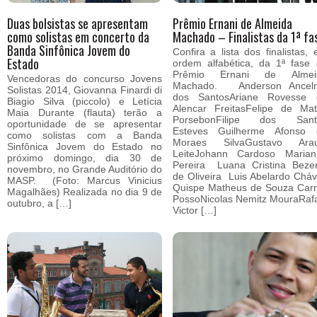
Duas bolsistas se apresentam
Prêmio Ernani de Almeida
como solistas em concerto da
Machado – Finalistas da 1ª fa
Banda Sinfônica Jovem do
Confira a lista dos finalistas,
Estado
ordem alfabética, da 1ª fase
Prêmio Ernani de Almei
Vencedoras do concurso Jovens
Machado. Anderson Ancel
Solistas 2014, Giovanna Finardi di
dos SantosAriane Rovesse 
Biagio Silva (piccolo) e Letícia
Alencar FreitasFelipe de Ma
Maia Durante (flauta) terão a
PorsebonFilipe dos Sant
oportunidade de se apresentar
Esteves Guilherme Afonso 
como solistas com a Banda
Moraes SilvaGustavo Arau
Sinfônica Jovem do Estado no
LeiteJohann Cardoso Marian
próximo domingo, dia 30 de
Pereira Luana Cristina Beze
novembro, no Grande Auditório do
de Oliveira Luis Abelardo Chá
MASP. (Foto: Marcus Vinicius
Quispe Matheus de Souza Car
Magalhães) Realizada no dia 9 de
PossoNicolas Nemitz MouraRaf
outubro, a […]
Victor […]