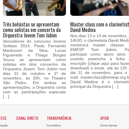
Três bolsistas se apresentam
Master class com o clarinetis
como solistas em concerto da
David Medina
Orquestra Jovem Tom Jobim
Nos dias 13 e 14 de novembro,
14h30, o clarinetista David Med
Vencedores do concurso Jovens
ministrará master classes 
Solistas 2014, Paulo Fernando
EMESP Tom Jobim. Pa
Mantovani da Silva, Lucas
participar como aluno ativo
Figueiredo e Thiago Borges
ouvinte, preencha a ficha 
Souza se apresentam como
inscrição (clique aqui para faze
solistas em dois concertos da
download) e envie, até às 12h
Orquestra Jovem Tom Jobim nos
dia 11 de novembro, para o 
dias 31 de outubro e 1º de
mail: masterclass@emesp.org
novembro, às 20h, no Theatro
David Medina é o clarinetis
São Pedro. Em ambas as
principal da Orquestra […]
apresentações, a Orquestra conta
com as participações especiais
[…]
TECE
CANAL DIRETO
TRANSPARÊNCIA
APOIE
mação
Conselhos
Como Apoiar