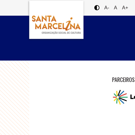
A-
A
A+
PARCEIROS