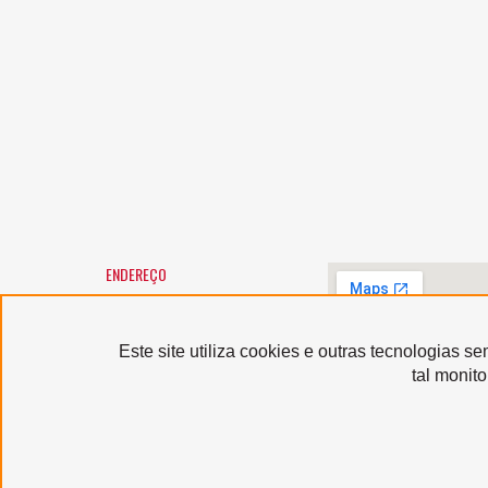
ENDEREÇO
SANTA MARCELINA CULTURA
Largo General Osório, 147 -
Luz
01213-010 - São Paulo/SP
Este site utiliza cookies e outras tecnologias 
Horário de atendimento:
tal monit
segunda a sexta-feira, das 9h
às 12h e das 13h às 17h,
exceto feriados
Serviço de Atendimento
ao Usuário: (11) 3367-9040
sau@santamarcelinacultura.org.br