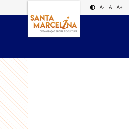
A-
A
A+