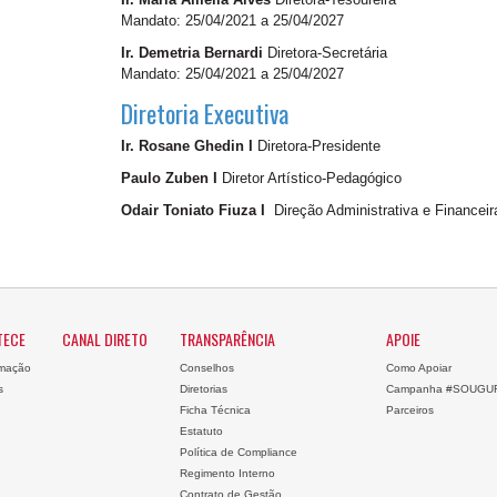
Mandato: 25/04/2021 a 25/04/2027
Ir. Demetria Bernardi
Diretora-Secretária
Mandato: 25/04/2021 a 25/04/2027
Diretoria Executiva
Ir. Rosane Ghedin I
Diretora-Presidente
Paulo Zuben I
Diretor Artístico-Pedagógico
Odair Toniato Fiuza I
Direção Administrativa e Financeir
TECE
CANAL DIRETO
TRANSPARÊNCIA
APOIE
mação
Conselhos
Como Apoiar
s
Diretorias
Campanha #SOUGU
Ficha Técnica
Parceiros
Estatuto
Política de Compliance
Regimento Interno
Contrato de Gestão