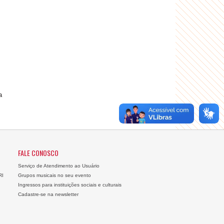
a
FALE CONOSCO
Serviço de Atendimento ao Usuário
RI
Grupos musicais no seu evento
Ingressos para instituições sociais e culturais
Cadastre-se na newsletter