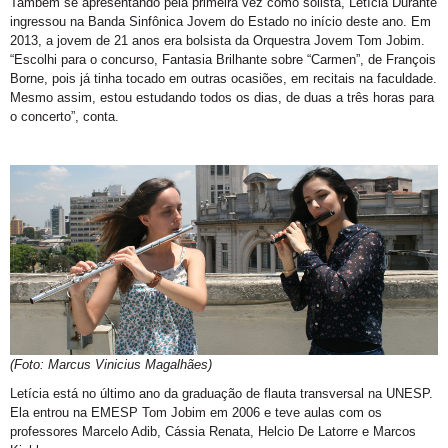
Também se apresentando pela primeira vez como solista, Letícia Durante
ingressou na Banda Sinfônica Jovem do Estado no início deste ano. Em
2013, a jovem de 21 anos era bolsista da Orquestra Jovem Tom Jobim.
“Escolhi para o concurso, Fantasia Brilhante sobre “Carmen”, de François
Borne, pois já tinha tocado em outras ocasiões, em recitais na faculdade.
Mesmo assim, estou estudando todos os dias, de duas a três horas para
o concerto”, conta.
(Foto: Marcus Vinicius Magalhães)
Letícia está no último ano da graduação de flauta transversal na UNESP.
Ela entrou na EMESP Tom Jobim em 2006 e teve aulas com os
professores Marcelo Adib, Cássia Renata, Helcio De Latorre e Marcos