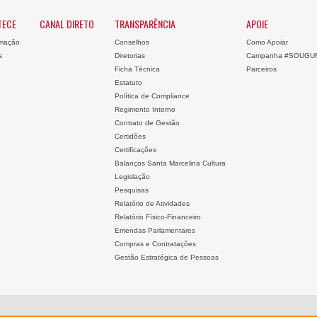
TECE
CANAL DIRETO
TRANSPARÊNCIA
APOIE
mação
Conselhos
Como Apoiar
s
Diretorias
Campanha #SOUGU
Ficha Técnica
Parceiros
Estatuto
Política de Compliance
Regimento Interno
Contrato de Gestão
Certidões
Certificações
Balanços Santa Marcelina Cultura
Legislação
Pesquisas
Relatório de Atividades
Relatório Físico-Financeiro
Emendas Parlamentares
Compras e Contratações
Gestão Estratégica de Pessoas