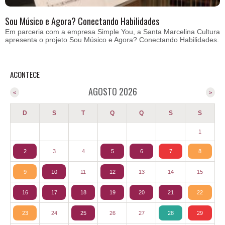
Sou Músico e Agora? Conectando Habilidades
Em parceria com a empresa Simple You, a Santa Marcelina Cultura
apresenta o projeto Sou Músico e Agora? Conectando Habilidades.
ACONTECE
AGOSTO 2026
<
>
D
S
T
Q
Q
S
S
1
2
3
4
5
6
7
8
9
10
11
12
13
14
15
16
17
18
19
20
21
22
23
24
25
26
27
28
29