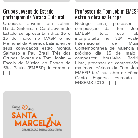
Grupos Jovens do Estado
Professor da Tom Jobim EMES
participam da Virada Cultural
estreia obra na Europa
Orquestra Jovem Tom Jobim,
Rodrigo Lima, professor 
Banda Sinfônica e Coral Jovem do
composição da Tom Job
Estado se apresentam dias 15 e
EMESP, terá sua ob
16 de maio, no MASP e no
interpretada no 32º Festiv
Memorial da América Latina; entre
Internacional de Músi
seus convidados estão Mônica
Contemporânea de Valência 
Salmaso e Pau Brasil Três dos
próximo dia 15 de maio
Grupos Jovens da Tom Jobim –
compositor brasileiro Rodri
Escola de Música do Estado de
Lima, professor de composiçã
São Paulo (EMESP) integram a
matérias teóricas da Tom Jo
[…]
EMESP, terá sua obra de câm
Canto Esparso estreada 
ENSEMS 2010 – […]