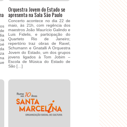
Orquestra Jovem do Estado se
na
apresenta na Sala São Paulo
Concerto acontece no dia 22 de
maio, às 21h, com regência dos
os
maestros João Maurício Galindo e
de
Luis Fidelis, e participação do
dia
Quarteto Rio de Janeiro;
cia
repertório traz obras de Ravel,
boé
Schumann e Gnatalli A Orquestra
nda
Jovem do Estado, um dos grupos
iza
jovens ligados à Tom Jobim –
 na
Escola de Música do Estado de
que
São […]