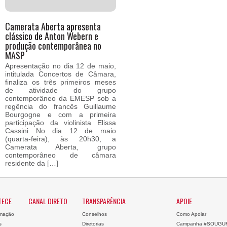
Camerata Aberta apresenta
clássico de Anton Webern e
produção contemporânea no
MASP
Apresentação no dia 12 de maio,
intitulada Concertos de Câmara,
finaliza os três primeiros meses
de atividade do grupo
contemporâneo da EMESP sob a
regência do francês Guillaume
Bourgogne e com a primeira
participação da violinista Elissa
Cassini No dia 12 de maio
(quarta-feira), às 20h30, a
Camerata Aberta, grupo
contemporâneo de câmara
residente da […]
TECE
CANAL DIRETO
TRANSPARÊNCIA
APOIE
mação
Conselhos
Como Apoiar
s
Diretorias
Campanha #SOUGU