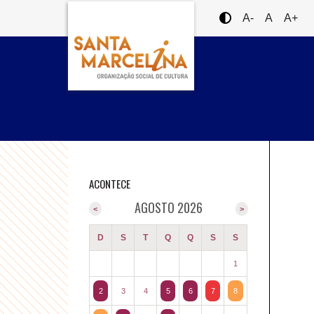
A-
A
A+
ACONTECE
AGOSTO 2026
<
>
D
S
T
Q
Q
S
S
1
2
3
4
5
6
7
8