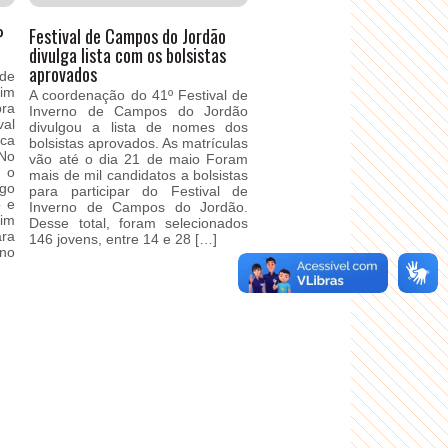
P
Festival de Campos do Jordão
divulga lista com os bolsistas
aprovados
de
im
A coordenação do 41º Festival de
ra
Inverno de Campos do Jordão
al
divulgou a lista de nomes dos
ca
bolsistas aprovados. As matrículas
No
vão até o dia 21 de maio Foram
 o
mais de mil candidatos a bolsistas
go
para participar do Festival de
o e
Inverno de Campos do Jordão.
bim
Desse total, foram selecionados
ara
146 jovens, entre 14 e 28 […]
no