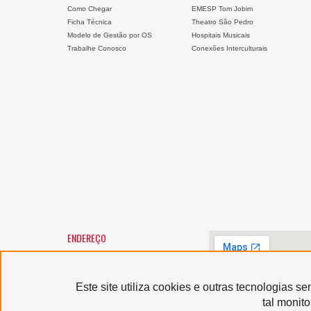
Como Chegar
EMESP Tom Jobim
Ficha Técnica
Theatro São Pedro
Modelo de Gestão por OS
Hospitais Musicais
Trabalhe Conosco
Conexões Interculturais
ENDEREÇO
SANTA MARCELINA CULTURA
Largo General Osório, 147 -
Luz
01213-010 - São Paulo/SP
Este site utiliza cookies e outras tecnologias 
Horário de atendimento:
tal monit
segunda a sexta-feira, das 9h
às 12h e das 13h às 17h,