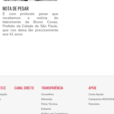
NOTA DE PESAR
É com profundo pesar que
recebemos a notícia do
falecimento de Bruno Covas,
Prefeito da Cidade de São Paulo,
que nos deixa tão precocemente
aos 41 anos.
TECE
CANAL DIRETO
TRANSPARÊNCIA
APOIE
mação
Conselhos
Como Apoiar
s
Diretorias
Campanha #SOUGU
Ficha Técnica
Parceiros
Estatuto
Política de Compliance