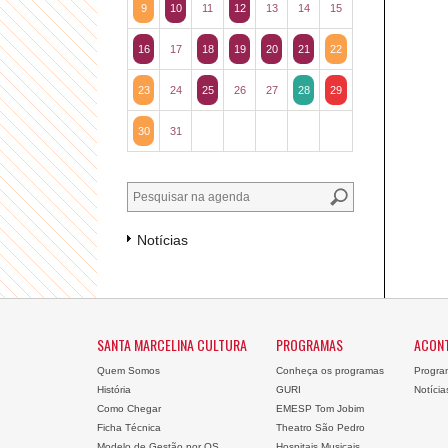
9
10
11
12
13
14
15
16
17
18
19
20
21
22
23
24
25
26
27
28
29
30
31
Notícias
SANTA MARCELINA CULTURA
PROGRAMAS
ACON
Quem Somos
Conheça os programas
Progra
História
GURI
Notícia
Como Chegar
EMESP Tom Jobim
Ficha Técnica
Theatro São Pedro
Modelo de Gestão por OS
Hospitais Musicais