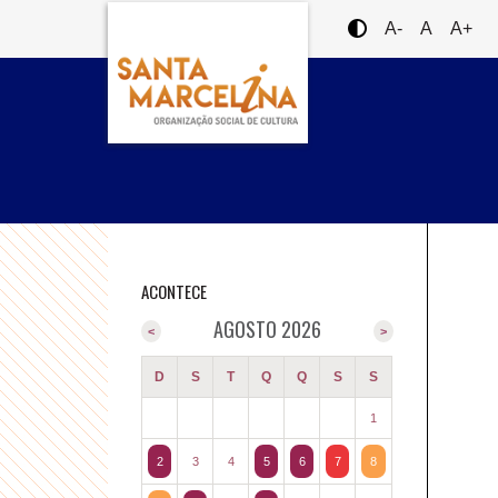
A-
A
A+
ACONTECE
AGOSTO 2026
<
>
D
S
T
Q
Q
S
S
1
2
3
4
5
6
7
8