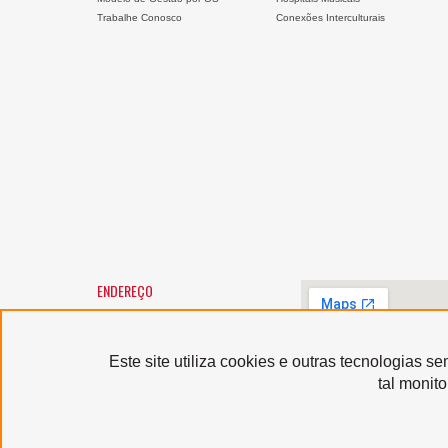
Trabalhe Conosco
Conexões Interculturais
ENDEREÇO
SANTA MARCELINA CULTURA
Largo General Osório, 147 -
Luz
01213-010 - São Paulo/SP
Este site utiliza cookies e outras tecnologias 
Horário de atendimento:
tal monit
segunda a sexta-feira, das 9h
às 12h e das 13h às 17h,
exceto feriados
Serviço de Atendimento
ao Usuário: (11) 3367-9040