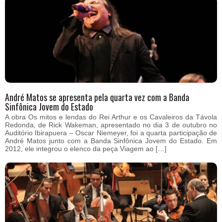
André Matos se apresenta pela quarta vez com a Banda
Sinfônica Jovem do Estado
A obra Os mitos e lendas do Rei Arthur e os Cavaleiros da Távola
Redonda, de Rick Wakeman, apresentado no dia 3 de outubro no
Auditório Ibirapuera – Oscar Niemeyer, foi a quarta participação de
André Matos junto com a Banda Sinfônica Jovem do Estado. Em
2012, ele integrou o elenco da peça Viagem ao […]