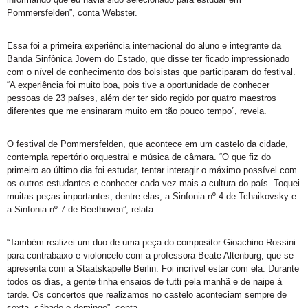
Pommersfelden”, conta Webster.
Essa foi a primeira experiência internacional do aluno e integrante da
Banda Sinfônica Jovem do Estado, que disse ter ficado impressionado
com o nível de conhecimento dos bolsistas que participaram do festival.
“A experiência foi muito boa, pois tive a oportunidade de conhecer
pessoas de 23 países, além der ter sido regido por quatro maestros
diferentes que me ensinaram muito em tão pouco tempo”, revela.
O festival de Pommersfelden, que acontece em um castelo da cidade,
contempla repertório orquestral e música de câmara. “O que fiz do
primeiro ao último dia foi estudar, tentar interagir o máximo possível com
os outros estudantes e conhecer cada vez mais a cultura do país. Toquei
muitas peças importantes, dentre elas, a Sinfonia nº 4 de Tchaikovsky e
a Sinfonia nº 7 de Beethoven”, relata.
“Também realizei um duo de uma peça do compositor Gioachino Rossini
para contrabaixo e violoncelo com a professora Beate Altenburg, que se
apresenta com a Staatskapelle Berlin. Foi incrível estar com ela. Durante
todos os dias, a gente tinha ensaios de tutti pela manhã e de naipe à
tarde. Os concertos que realizamos no castelo aconteciam sempre de
sexta, sábado e domingo”, conta.