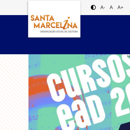
A-
A
A+
Li
O DO
026!