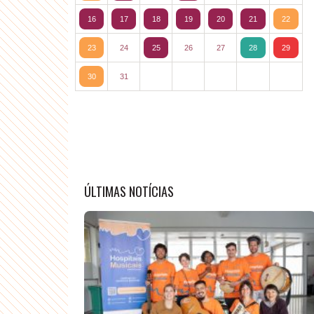
16
17
18
19
20
21
22
23
24
25
26
27
28
29
30
31
ÚLTIMAS NOTÍCIAS