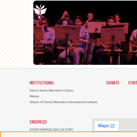
INSTITUTIONAL
DONATE
CONT
About Santa Marcelina Cultura
History
Sisters of Santa Marcelina International Institute
ENDEREÇO
SANTA MARCELINA CULTURA
Largo General Osório, 147 -
Luz