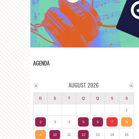
AGENDA
AUGUST 2026
<
>
D
S
T
Q
Q
S
S
1
2
3
4
5
6
7
8
9
10
11
12
13
14
15