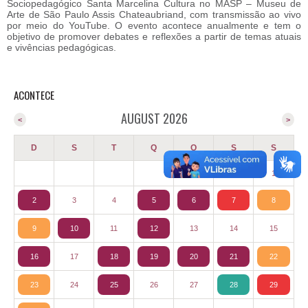
Sociopedagógico Santa Marcelina Cultura no MASP – Museu de
Arte de São Paulo Assis Chateaubriand, com transmissão ao vivo
por meio do YouTube. O evento acontece anualmente e tem o
objetivo de promover debates e reflexões a partir de temas atuais
e vivências pedagógicas.
ACONTECE
AUGUST 2026
<
>
D
S
T
Q
Q
S
S
1
2
3
4
5
6
7
8
9
10
11
12
13
14
15
16
17
18
19
20
21
22
23
24
25
26
27
28
29