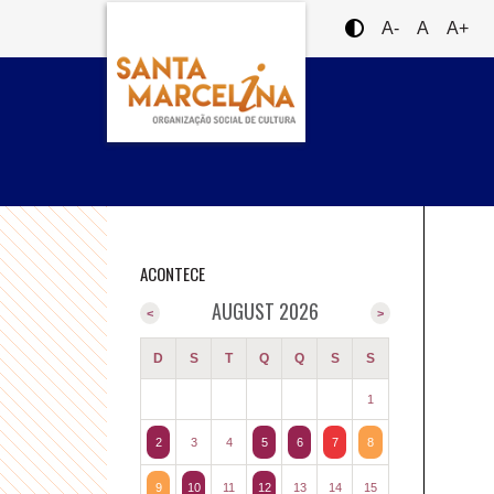
A-
A
A+
ACONTECE
AUGUST 2026
<
>
D
S
T
Q
Q
S
S
1
2
3
4
5
6
7
8
9
10
11
12
13
14
15