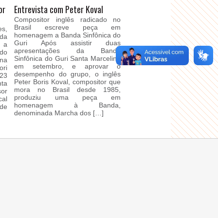
or
Entrevista com Peter Koval
Compositor inglês radicado no
Brasil escreve peça em
es,
homenagem a Banda Sinfônica do
da
Guri Após assistir duas
 a
apresentações da Banda
do
Sinfônica do Guri Santa Marcelina
 na
em setembro, e aprovar o
ori
desempenho do grupo, o inglês
 23
Peter Boris Koval, compositor que
ta
mora no Brasil desde 1985,
sor
produziu uma peça em
cal
homenagem à Banda,
de
denominada Marcha dos […]