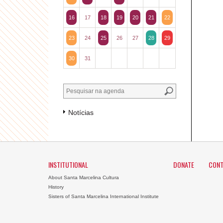
16
17
18
19
20
21
22
23
24
25
26
27
28
29
30
31
Notícias
INSTITUTIONAL
DONATE
CONT
About Santa Marcelina Cultura
History
Sisters of Santa Marcelina International Institute