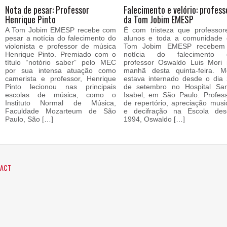
Nota de pesar: Professor
Falecimento e velório: profess
Henrique Pinto
da Tom Jobim EMESP
A Tom Jobim EMESP recebe com
É com tristeza que professor
pesar a notícia do falecimento do
alunos e toda a comunidade 
violonista e professor de música
Tom Jobim EMESP recebem
Henrique Pinto. Premiado com o
notícia do falecimento 
título “notório saber” pelo MEC
professor Oswaldo Luis Mori
por sua intensa atuação como
manhã desta quinta-feira. M
camerista e professor, Henrique
estava internado desde o dia
Pinto lecionou nas principais
de setembro no Hospital San
escolas de música, como o
Isabel, em São Paulo. Profes
Instituto Normal de Música,
de repertório, apreciação musi
Faculdade Mozarteum de São
e decifração na Escola des
Paulo, São […]
1994, Oswaldo […]
ACT