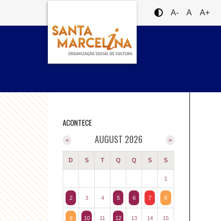
A-
A
A+
ACONTECE
AUGUST 2026
<
>
D
S
T
Q
Q
S
S
1
2
3
4
5
6
7
8
9
10
11
12
13
14
15