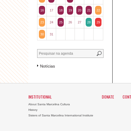
16
17
18
19
20
21
22
23
24
25
26
27
28
29
30
31
Notícias
INSTITUTIONAL
DONATE
CONT
About Santa Marcelina Cultura
History
Sisters of Santa Marcelina International Institute