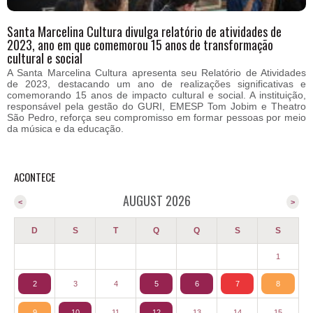
Santa Marcelina Cultura divulga relatório de atividades de
2023, ano em que comemorou 15 anos de transformação
cultural e social
A Santa Marcelina Cultura apresenta seu Relatório de Atividades
de 2023, destacando um ano de realizações significativas e
comemorando 15 anos de impacto cultural e social. A instituição,
responsável pela gestão do GURI, EMESP Tom Jobim e Theatro
São Pedro, reforça seu compromisso em formar pessoas por meio
da música e da educação.
ACONTECE
AUGUST 2026
<
>
D
S
T
Q
Q
S
S
1
2
3
4
5
6
7
8
9
10
11
12
13
14
15