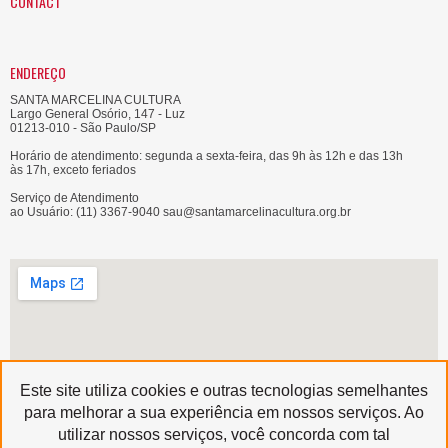
CONTACT
ENDEREÇO
SANTA MARCELINA CULTURA
Largo General Osório, 147 - Luz
01213-010 - São Paulo/SP
Horário de atendimento: segunda a sexta-feira, das 9h às 12h e das 13h
às 17h, exceto feriados
Serviço de Atendimento
ao Usuário: (11) 3367-9040 sau@santamarcelinacultura.org.br
Este site utiliza cookies e outras tecnologias semelhantes
para melhorar a sua experiência em nossos serviços. Ao
utilizar nossos serviços, você concorda com tal
Produzido por