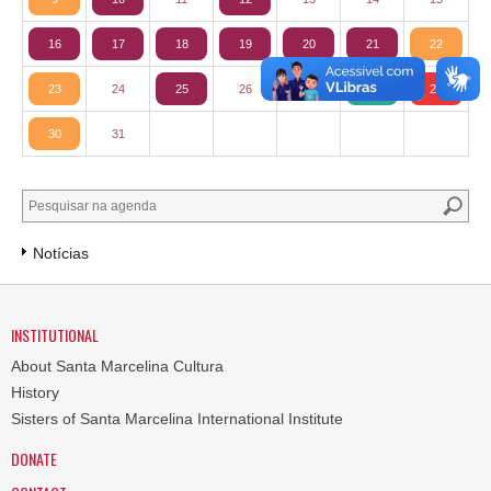
16
17
18
19
20
21
22
23
24
25
26
27
28
29
30
31
Notícias
INSTITUTIONAL
About Santa Marcelina Cultura
History
Sisters of Santa Marcelina International Institute
DONATE