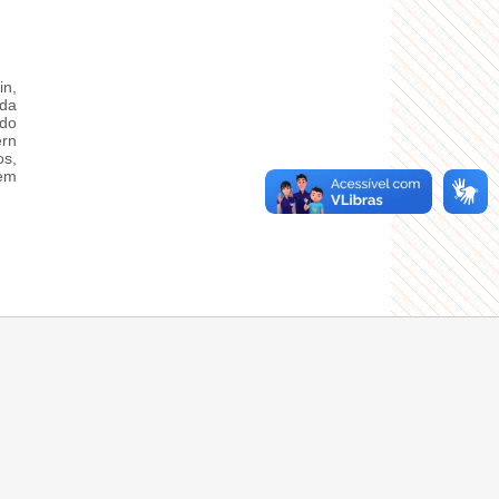
in,
 da
do
rn
os,
em