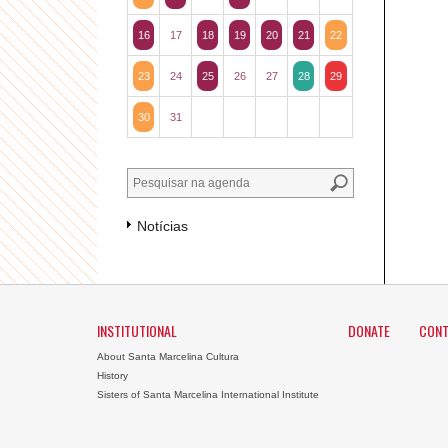
16
17
18
19
20
21
22
23
24
25
26
27
28
29
30
31
Notícias
INSTITUTIONAL
DONATE
CONT
About Santa Marcelina Cultura
History
Sisters of Santa Marcelina International Institute