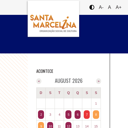
A-
A
A+
ACONTECE
AUGUST 2026
<
>
D
S
T
Q
Q
S
S
1
2
3
4
5
6
7
8
9
10
11
12
13
14
15