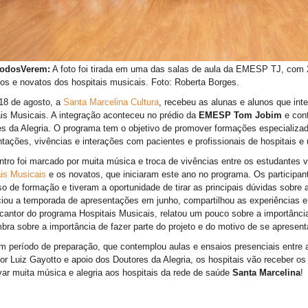
odosVerem:
A foto foi tirada em uma das salas de aula da EMESP TJ, com 2
os e novatos dos hospitais musicais. Foto: Roberta Borges.
18 de agosto, a
Santa Marcelina Cultura
, recebeu as alunas e alunos que in
is Musicais. A integração aconteceu no prédio da
EMESP Tom Jobim
e cont
s da Alegria. O programa tem o objetivo de promover formações especializa
tações, vivências e interações com pacientes e profissionais de hospitais e
tro foi marcado por muita música e troca de vivências entre os estudantes v
is Musicais
e os novatos, que iniciaram este ano no programa. Os participa
o de formação e tiveram a oportunidade de tirar as principais dúvidas sobre
ciou a temporada de apresentações em junho, compartilhou as experiências e 
cantor do programa Hospitais Musicais, relatou um pouco sobre a importânci
bra sobre a importância de fazer parte do projeto e do motivo de se apresent
 período de preparação, que contemplou aulas e ensaios presenciais entre 
or Luiz Gayotto e apoio dos Doutores da Alegria, os hospitais vão receber o
var muita música e alegria aos hospitais da rede de saúde
Santa Marcelina
!