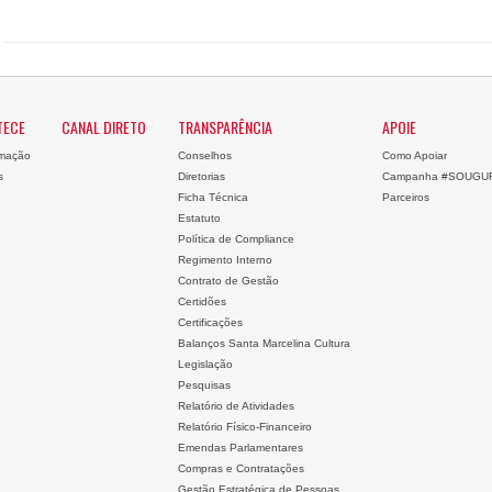
TECE
CANAL DIRETO
TRANSPARÊNCIA
APOIE
mação
Conselhos
Como Apoiar
s
Diretorias
Campanha #SOUGU
Ficha Técnica
Parceiros
Estatuto
Política de Compliance
Regimento Interno
Contrato de Gestão
Certidões
Certificações
Balanços Santa Marcelina Cultura
Legislação
Pesquisas
Relatório de Atividades
Relatório Físico-Financeiro
Emendas Parlamentares
Compras e Contratações
Gestão Estratégica de Pessoas