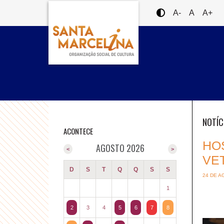
A-
A
A+
NOTÍC
ACONTECE
HO
AGOSTO 2026
<
>
VE
D
S
T
Q
Q
S
S
24 DE A
1
2
3
4
5
6
7
8