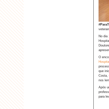
#ParaT
veteran
No dia 
Hospita
Doutore
apresen
O encon
Hospita
process
que ini
Costa, 
nos lem
Após um
profess
para le