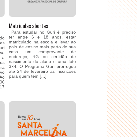
Matrículas abertas
Para estudar no Guri é preciso
ter entre 6 e 18 anos, estar
 do
matriculado na escola e levar ao
res
polo de ensino mais perto de sua
ri
casa um comprovante de
ava
endereço, RG ou certidão de
 a
nascimento do aluno e uma foto
os
3×4. O Programa Guri prorrogou
ira
até 24 de fevereiro as inscrições
ivo
para quem tem […]
Ao
06
 17