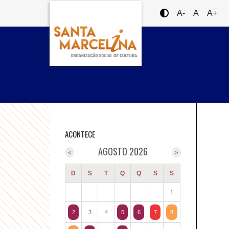
A-
A
A+
ACONTECE
AGOSTO 2026
<
>
D
S
T
Q
Q
S
S
1
2
3
4
5
6
7
8