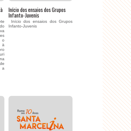
 à
Início dos ensaios dos Grupos
Infanto-Juvenis
ete
Início dos ensaios dos Grupos
 do
Infanto-Juvenis
va
es
, o
 à
oro
ri
na
de
e a