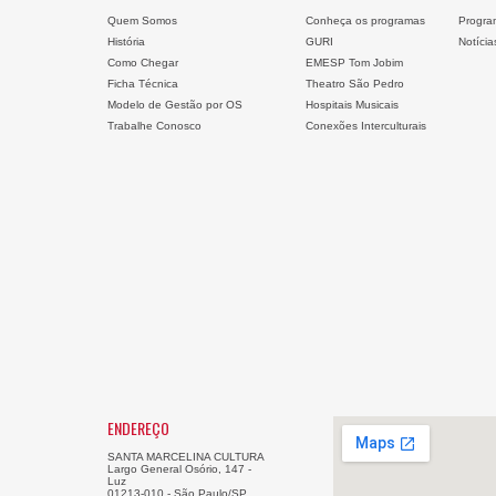
Quem Somos
Conheça os programas
Progra
História
GURI
Notícia
Como Chegar
EMESP Tom Jobim
Ficha Técnica
Theatro São Pedro
Modelo de Gestão por OS
Hospitais Musicais
Trabalhe Conosco
Conexões Interculturais
ENDEREÇO
SANTA MARCELINA CULTURA
Largo General Osório, 147 -
Luz
01213-010 - São Paulo/SP