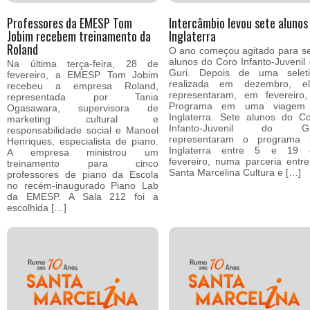
Professores da EMESP Tom
Intercâmbio levou sete alunos
Jobim recebem treinamento da
Inglaterra
Roland
O ano começou agitado para s
alunos do Coro Infanto-Juvenil
Na última terça-feira, 28 de
Guri. Depois de uma seleti
fevereiro, a EMESP Tom Jobim
realizada em dezembro, el
recebeu a empresa Roland,
representaram, em fevereiro
representada por Tania
Programa em uma viagem
Ogasawara, supervisora de
Inglaterra. Sete alunos do C
marketing cultural e
Infanto-Juvenil do Gu
responsabilidade social e Manoel
representaram o programa 
Henriques, especialista de piano.
Inglaterra entre 5 e 19 
A empresa ministrou um
fevereiro, numa parceria entr
treinamento para cinco
Santa Marcelina Cultura e […]
professores de piano da Escola
no recém-inaugurado Piano Lab
da EMESP. A Sala 212 foi a
escolhida […]