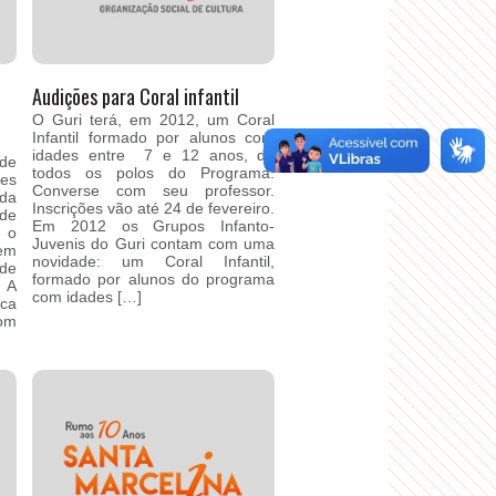
Audições para Coral infantil
O Guri terá, em 2012, um Coral
Infantil formado por alunos com
idades entre 7 e 12 anos, de
de
todos os polos do Programa.
res
Converse com seu professor.
ada
Inscrições vão até 24 de fevereiro.
 de
Em 2012 os Grupos Infanto-
u o
Juvenis do Guri contam com uma
rem
novidade: um Coral Infantil,
de
formado por alunos do programa
 A
com idades […]
ica
om