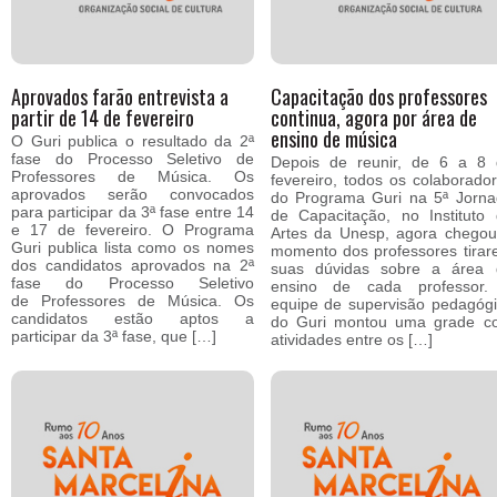
Aprovados farão entrevista a
Capacitação dos professores
partir de 14 de fevereiro
continua, agora por área de
ensino de música
O Guri publica o resultado da 2ª
fase do Processo Seletivo de
Depois de reunir, de 6 a 8 
Professores de Música. Os
fevereiro, todos os colaborado
aprovados serão convocados
do Programa Guri na 5ª Jorn
para participar da 3ª fase entre 14
de Capacitação, no Instituto
e 17 de fevereiro. O Programa
Artes da Unesp, agora chego
Guri publica lista como os nomes
momento dos professores tira
dos candidatos aprovados na 2ª
suas dúvidas sobre a área 
fase do Processo Seletivo
ensino de cada professor.
de Professores de Música. Os
equipe de supervisão pedagóg
candidatos estão aptos a
do Guri montou uma grade c
participar da 3ª fase, que […]
atividades entre os […]