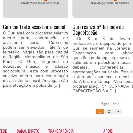
Guri contrata assistente social
Guri realiza 5ª Jornada de
Capacitação
O Guri está com processo seletivo
aberto para contratação de
De 6 a 8 de fevereir
assistente social. Curriculos
professores e equipes de polo
podem ser enviados até 9 de
Guri se reúnem na Jornada 
fevereiro. Vagas são para capital
Capacitação para abord
e Região Metropolitana de São
questões pedagógicas, musicai
Paulo. O Guri, programa de
culturais em palestras, mesas
educação músical e inclusão
debates, conferências
sociocultural, está com processo
apresentações musicais. Este 
seletivo aberto para contratação
a Jornada acontece no Instit
de assistente social. As vagas são
de Artes da Unesp. Veja tod
para atuação em polos de […]
programação. 5ª JORNADA 
CAPACITAÇÃO 6 a […]
Página 1 de 2
1
2
»
TECE
CANAL DIRETO
TRANSPARÊNCIA
APOIE