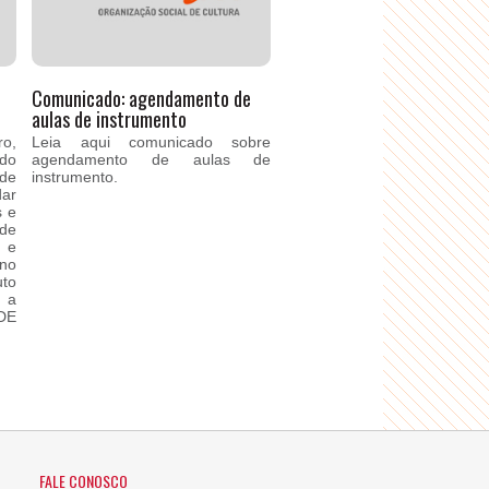
Comunicado: agendamento de
aulas de instrumento
o,
Leia aqui comunicado sobre
 do
agendamento de aulas de
de
instrumento.
ar
s e
 de
 e
ano
uto
a a
DE
FALE CONOSCO