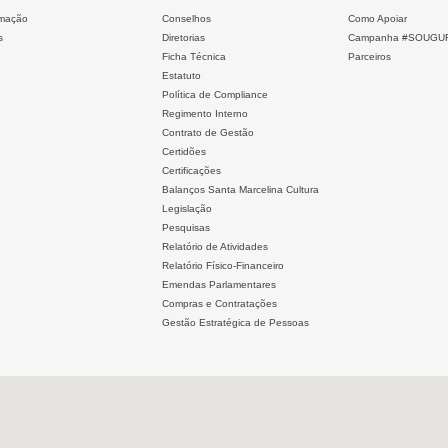
mação
Conselhos
Como Apoiar
s
Diretorias
Campanha #SOUGU
Ficha Técnica
Parceiros
Estatuto
Política de Compliance
Regimento Interno
Contrato de Gestão
Certidões
Certificações
Balanços Santa Marcelina Cultura
Legislação
Pesquisas
Relatório de Atividades
Relatório Físico-Financeiro
Emendas Parlamentares
Compras e Contratações
Gestão Estratégica de Pessoas