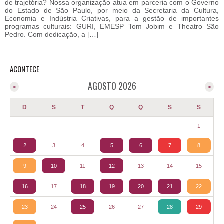
de trajetória? Nossa organização atua em parceria com o Governo
do Estado de São Paulo, por meio da Secretaria da Cultura,
Economia e Indústria Criativas, para a gestão de importantes
programas culturais: GURI, EMESP Tom Jobim e Theatro São
Pedro. Com dedicação, a […]
ACONTECE
AGOSTO 2026
<
>
D
S
T
Q
Q
S
S
1
2
3
4
5
6
7
8
9
10
11
12
13
14
15
16
17
18
19
20
21
22
23
24
25
26
27
28
29