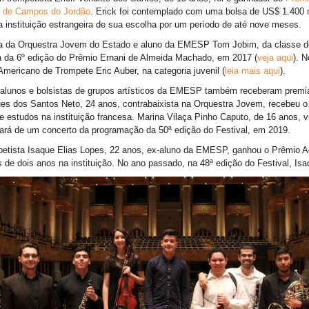
o de Campos do Jordão
. Erick foi contemplado com uma bolsa de US$ 1.400 m
instituição estrangeira de sua escolha por um período de até nove meses.
a da Orquestra Jovem do Estado e aluno da EMESP Tom Jobim, da classe do 
ta da 6º edição do Prêmio Ernani de Almeida Machado, em 2017 (
veja aqui
). 
Americano de Trompete Eric Auber, na categoria juvenil (
leia mais aqui
).
alunos e bolsistas de grupos artísticos da EMESP também receberam premia
es dos Santos Neto, 24 anos, contrabaixista na Orquestra Jovem, recebeu o
e estudos na instituição francesa. Marina Vilaça Pinho Caputo, de 16 anos, 
pará de um concerto da programação da 50ª edição do Festival, em 2019.
petista Isaque Elias Lopes, 22 anos, ex-aluno da EMESP, ganhou o Prêmio 
 de dois anos na instituição. No ano passado, na 48ª edição do Festival, I