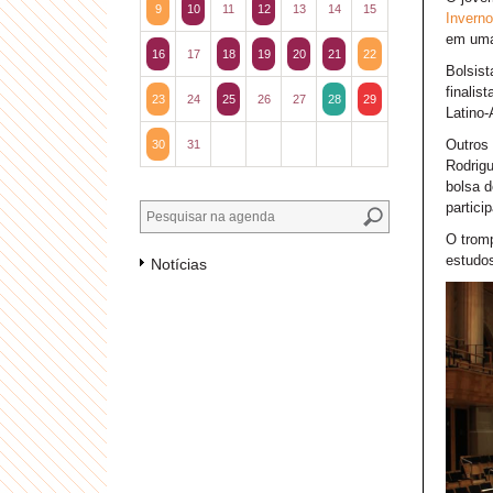
9
10
11
12
13
14
15
Invern
em uma 
16
17
18
19
20
21
22
Bolsist
finalis
23
24
25
26
27
28
29
Latino-
Outros 
30
31
Rodrigu
bolsa d
partici
O trom
estudos
Notícias