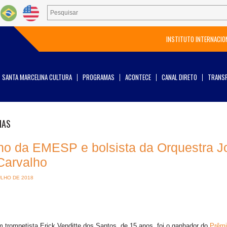
INSTITUTO INTERNACIO
SANTA MARCELINA CULTURA
PROGRAMAS
ACONTECE
CANAL DIRETO
TRANSP
IAS
no da EMESP e bolsista da Orquestra 
Carvalho
ULHO DE 2018
 trompetista Erick Venditte dos Santos, de 15 anos, foi o ganhador do
Prêmi