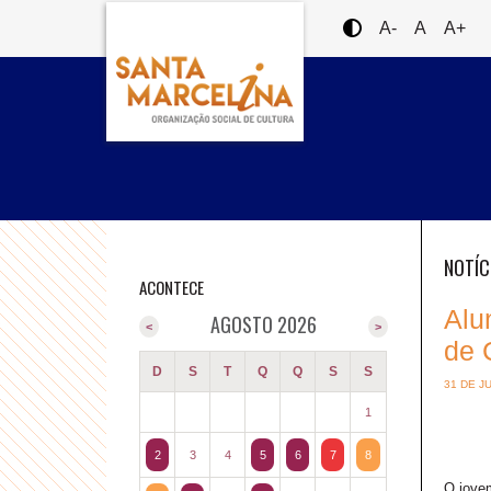
A-
A
A+
NOTÍC
ACONTECE
Alu
AGOSTO 2026
<
>
de 
D
S
T
Q
Q
S
S
31 DE J
1
2
3
4
5
6
7
8
O jovem