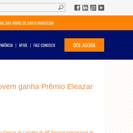
NAL DAS IRMÃS DE SANTA MARCELINA
DOE AGORA
ARÊNCIA
APOIE
FALE CONOSCO
Jovem ganha Prêmio Eleazar
o Eleazar de Carvalho do 49º Festival Internacional de