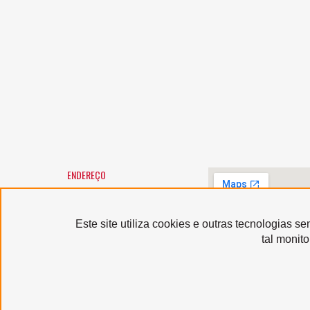
ENDEREÇO
SANTA MARCELINA CULTURA
Largo General Osório, 147 -
Luz
01213-010 - São Paulo/SP
Este site utiliza cookies e outras tecnologias 
Horário de atendimento:
tal monit
segunda a sexta-feira, das 9h
às 12h e das 13h às 17h,
exceto feriados
Serviço de Atendimento
ao Usuário: (11) 3367-9040
sau@santamarcelinacultura.org.br