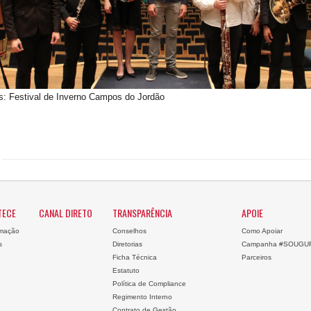
s: Festival de Inverno Campos do Jordão
TECE
CANAL DIRETO
TRANSPARÊNCIA
APOIE
mação
Conselhos
Como Apoiar
s
Diretorias
Campanha #SOUGU
Ficha Técnica
Parceiros
Estatuto
Política de Compliance
Regimento Interno
Contrato de Gestão