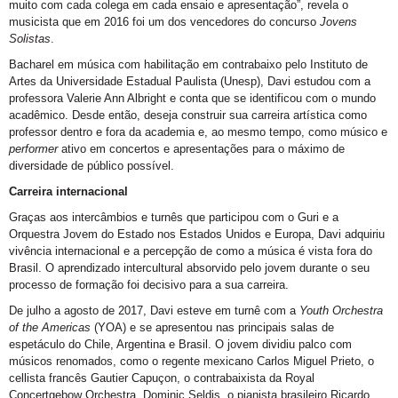
muito com cada colega em cada ensaio e apresentação”, revela o
musicista que em 2016 foi um dos vencedores do concurso
Jovens
Solistas
.
Bacharel em música com habilitação em contrabaixo pelo Instituto de
Artes da Universidade Estadual Paulista (Unesp), Davi estudou com a
professora Valerie Ann Albright e conta que se identificou com o mundo
acadêmico. Desde então, deseja construir sua carreira artística como
professor dentro e fora da academia e, ao mesmo tempo, como músico e
performer
ativo em concertos e apresentações para o máximo de
diversidade de público possível.
Carreira internacional
Graças aos intercâmbios e turnês que participou com o Guri e a
Orquestra Jovem do Estado nos Estados Unidos e Europa, Davi adquiriu
vivência internacional e a percepção de como a música é vista fora do
Brasil. O aprendizado intercultural absorvido pelo jovem durante o seu
processo de formação foi decisivo para a sua carreira.
De julho a agosto de 2017, Davi esteve em turnê com a
Youth Orchestra
of the Americas
(YOA) e se apresentou nas principais salas de
espetáculo do Chile, Argentina e Brasil. O jovem dividiu palco com
músicos renomados, como o regente mexicano Carlos Miguel Prieto, o
cellista francês Gautier Capuçon, o contrabaixista da Royal
Concertgebow Orchestra, Dominic Seldis, o pianista brasileiro Ricardo