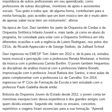
importância de outros profissionais em seu aprendizado, como
professores de outras disciplinas, monitores de apoio e assistentes
sociais. “Sou grato a todos que, de alguma forma, contribuíram para a
minha formação, pois acredito que um bom músico tem de ir muito além
de apenas saber tocar bem um instrumento”, afirma.
Na época de Guri, Davi também fez parte da Orquestra de Cordas e da
Orquestra Sinfônica Infanto-Juvenil e, mais tarde, já como ex-aluno do
programa, foi convidado para solar com a Orquestra Sinfônica em três
diferentes ocasiões e sob a regência de Lutero Rodrigues, nos polos dos
CEUs, de Ricardo Appezzato e de George Stelluto, da Juilliard School.
Davi ingressou na EMESP Tom Jobim em 2012 e, de lá para cá, estudou
teoria musical e percepção com a professora Renata Montanari, e história
da música com a professora Camila Bonfim. O jovem também frequentou
as disciplinas de análise musical com a professora Valéria Bonafé,
improvisação com o professor Josué Batista dos Santos, e teve aulas de
piano complementar com a professora Liz de Carvalho. Em 2014,
ingressou no 4º Ciclo de Formação da Escola e tem estudado com o
professor Paulo Gadelha desde então.
Bolsista da Orquestra Jovem do Estado desde 2012, o jovem conta ter
memórias inesquecíveis dessa experiência e dos grandes amigos com
quem dividiu estante. Segundo ele, todos os ensaios, concertos,
repertórios e viagens foram essenciais para a sua formação. “Aprendi