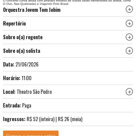
O concerto conta ainda com arranjos inéditos de outras obras memoráveis do artista, como
O Ovo
,
Nas Quebradas
e
Viajando Pelo Brasil
.
Orquestra Jovem Tom Jobim
Repertório
Sobre o(a) regente
Sobre o(a) solista
Data:
21/06/2026
Horário:
11:00
Local:
Theatro São Pedro
Entrada:
Paga
Ingressos:
R$ 52 (inteira) | R$ 26 (meia)