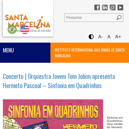
A-
A
A+
MENU
INSTITUTO INTERNACIONAL DAS IRMÃS DE SANTA
MARCELINA
Concerto | Orquestra Jovem Tom Jobim apresenta
Hermeto Pascoal – Sinfonia em Quadrinhos
Sinfonia em
Quadrinhos
,
obra inédita
de Hermeto