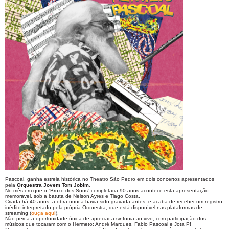
Pascoal,
ganha estreia histórica no
Theatro
São Pedro em dois concertos apresentados
pela
Orquestra Jovem Tom Jobim
.
No mês em que o “Bruxo dos Sons” completaria 90 anos acontece esta apresentação
memorável, sob a batuta de Nelson Ayres e Tiago Costa.
Criada há 40 anos, a obra nunca havia sido gravada antes, e acaba de receber um registro
inédito interpretado pela própria Orquestra, que está disponível nas plataformas de
streaming (
ouça aqui
).
Não perca a oportunidade única de apreciar a sinfonia ao vivo, com participação dos
músicos que tocaram com o Hermeto:
André Marques
,
Fabio Pascoal
e
Jota P
!