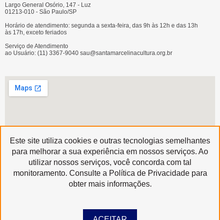
Largo General Osório, 147 - Luz
01213-010 - São Paulo/SP
Horário de atendimento: segunda a sexta-feira, das 9h às 12h e das 13h
às 17h, exceto feriados
Serviço de Atendimento
ao Usuário: (11) 3367-9040 sau@santamarcelinacultura.org.br
Este site utiliza cookies e outras tecnologias semelhantes
para melhorar a sua experiência em nossos serviços. Ao
utilizar nossos serviços, você concorda com tal
Produzido por
monitoramento. Consulte a Política de Privacidade para
Copyright © 2020 | Santa Marcelina Cultura • Todos os Direitos Reservados
obter mais informações.
ACEITAR