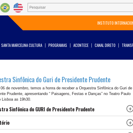
INSTITUTO INTERNACIO
SANTA MARCELINA CULTURA
PROGRAMAS
ACONTECE
CANAL DIRETO
TRANSP
stra Sinfônica do Guri de Presidente Prudente
06
de
nov
embro
, temos a honra de receber a Orquestra Sinfônica do Guri de
nte Prudente, apresentando “
Paisagens, Festas e Danças
” no
Teatro Paulo
o Lisboa
as
19h30
.
tra Sinfônica do GURI de Presidente Prudente
tório