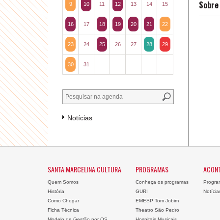
Sobre 
9
10
11
12
13
14
15
16
17
18
19
20
21
22
23
24
25
26
27
28
29
30
31
Notícias
SANTA MARCELINA CULTURA
PROGRAMAS
ACON
Quem Somos
Conheça os programas
Progra
História
GURI
Notícia
Como Chegar
EMESP Tom Jobim
Ficha Técnica
Theatro São Pedro
Modelo de Gestão por OS
Hospitais Musicais