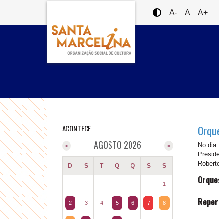
A-
A
A+
ACONTECE
Orque
AGOSTO 2026
No dia
<
>
Preside
Robert
D
S
T
Q
Q
S
S
Orques
1
Reper
2
3
4
5
6
7
8