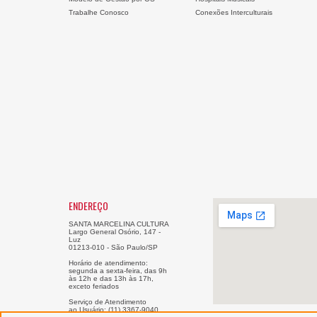
Trabalhe Conosco
Conexões Interculturais
ENDEREÇO
SANTA MARCELINA CULTURA
Largo General Osório, 147 -
Luz
01213-010 - São Paulo/SP
Horário de atendimento:
segunda a sexta-feira, das 9h
às 12h e das 13h às 17h,
exceto feriados
Serviço de Atendimento
ao Usuário: (11) 3367-9040