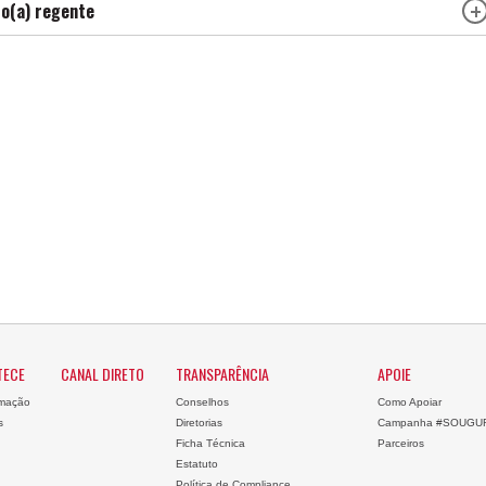
o(a) regente
TECE
CANAL DIRETO
TRANSPARÊNCIA
APOIE
mação
Conselhos
Como Apoiar
s
Diretorias
Campanha #SOUGU
Ficha Técnica
Parceiros
Estatuto
Política de Compliance