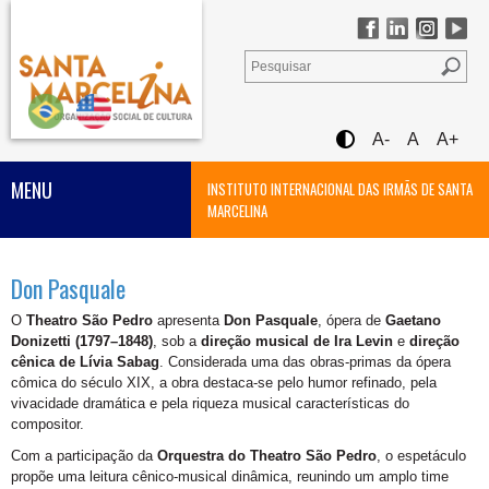
A-
A
A+
MENU
INSTITUTO INTERNACIONAL DAS IRMÃS DE SANTA
MARCELINA
Don Pasquale
O
Theatro São Pedro
apresenta
Don Pasquale
, ópera de
Gaetano
Donizetti (1797–1848)
, sob a
direção musical de Ira Levin
e
direção
cênica de Lívia Sabag
. Considerada uma das obras-primas da ópera
cômica do século XIX, a obra destaca-se pelo humor refinado, pela
vivacidade dramática e pela riqueza musical características do
compositor.
Com a participação da
Orquestra do Theatro São Pedro
, o espetáculo
propõe uma leitura cênico-musical dinâmica, reunindo um amplo time