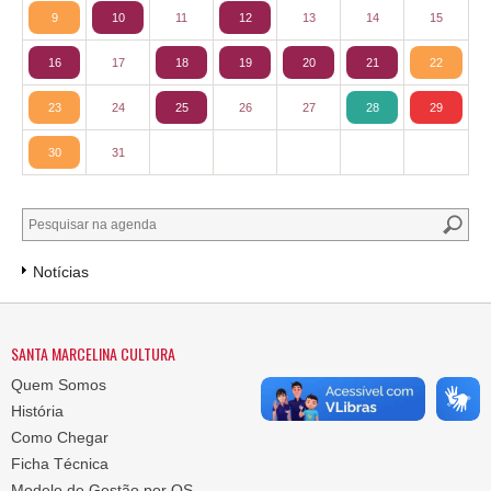
9
10
11
12
13
14
15
16
17
18
19
20
21
22
23
24
25
26
27
28
29
30
31
Notícias
SANTA MARCELINA CULTURA
Quem Somos
História
Como Chegar
Ficha Técnica
Modelo de Gestão por OS