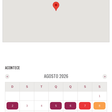
ACONTECE
AGOSTO 2026
<
>
D
S
T
Q
Q
S
S
1
2
3
4
5
6
7
8