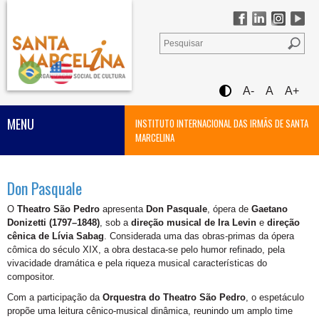
A-
A
A+
MENU
INSTITUTO INTERNACIONAL DAS IRMÃS DE SANTA
MARCELINA
Don Pasquale
O
Theatro São Pedro
apresenta
Don Pasquale
, ópera de
Gaetano
Donizetti (1797–1848)
, sob a
direção musical de Ira Levin
e
direção
cênica de Lívia Sabag
. Considerada uma das obras-primas da ópera
cômica do século XIX, a obra destaca-se pelo humor refinado, pela
vivacidade dramática e pela riqueza musical características do
compositor.
Com a participação da
Orquestra do Theatro São Pedro
, o espetáculo
propõe uma leitura cênico-musical dinâmica, reunindo um amplo time