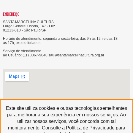
ENDEREÇO
SANTA MARCELINA CULTURA
Largo General Osório, 147 - Luz
01213-010 - São Paulo/SP
Horário de atendimento: segunda a sexta-feira, das 9h às 12h e das 13h
às 17h, exceto feriados
Serviço de Atendimento
ao Usuário: (11) 3367-9040 sau@santamarcelinacultura.org.br
Este site utiliza cookies e outras tecnologias semelhantes
para melhorar a sua experiência em nossos serviços. Ao
utilizar nossos serviços, você concorda com tal
Produzido por
monitoramento. Consulte a Política de Privacidade para
Copyright © 2020 | Santa Marcelina Cultura • Todos os Direitos Reservados