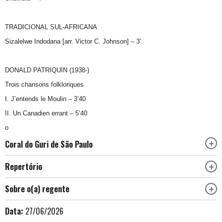
TRADICIONAL SUL-AFRICANA
Sizalelwe Indodana [arr. Victor C. Johnson] – 3′
DONALD PATRIQUIN (1938-)
Trois chansons folkloriques
I. J’entends le Moulin – 3’40
II. Un Canadien errant – 5’40
o
Coral do Guri de São Paulo
Repertório
Sobre o(a) regente
Data:
27/06/2026