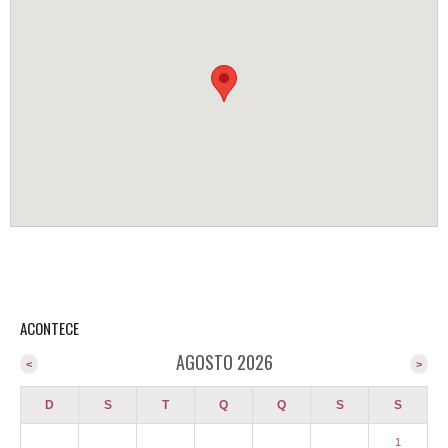
ACONTECE
AGOSTO 2026
<
>
D
S
T
Q
Q
S
S
1