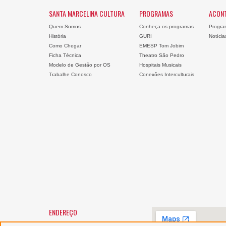
SANTA MARCELINA CULTURA
PROGRAMAS
ACON
Quem Somos
Conheça os programas
Progra
História
GURI
Notícia
Como Chegar
EMESP Tom Jobim
Ficha Técnica
Theatro São Pedro
Modelo de Gestão por OS
Hospitais Musicais
Trabalhe Conosco
Conexões Interculturais
ENDEREÇO
SANTA MARCELINA CULTURA