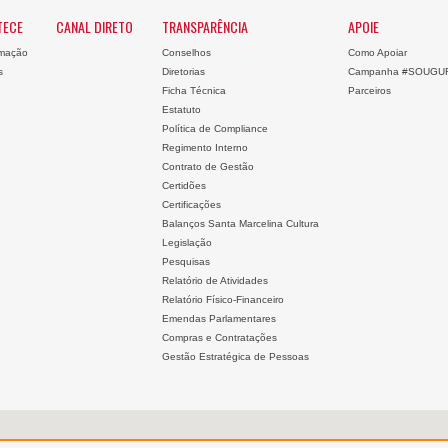
TECE
CANAL DIRETO
TRANSPARÊNCIA
APOIE
mação
Conselhos
Como Apoiar
s
Diretorias
Campanha #SOUGU
Ficha Técnica
Parceiros
Estatuto
Política de Compliance
Regimento Interno
Contrato de Gestão
Certidões
Certificações
Balanços Santa Marcelina Cultura
Legislação
Pesquisas
Relatório de Atividades
Relatório Físico-Financeiro
Emendas Parlamentares
Compras e Contratações
Gestão Estratégica de Pessoas