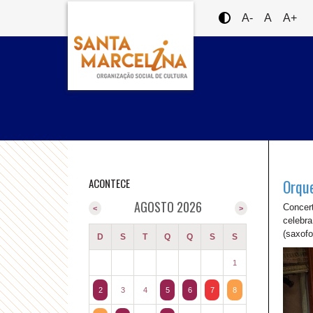
A-
A
A+
ACONTECE
Orque
AGOSTO 2026
Concert
<
>
celebra
(saxofo
D
S
T
Q
Q
S
S
1
2
3
4
5
6
7
8