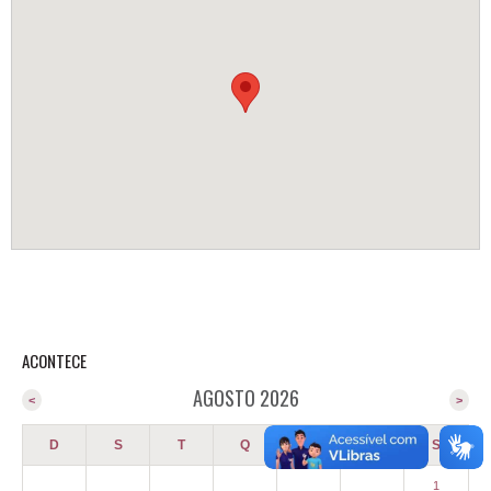
ACONTECE
AGOSTO 2026
<
>
D
S
T
Q
Q
S
S
1