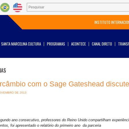
INSTITUTO INTERNACIO
SANTA MARCELINA CULTURA
PROGRAMAS
ACONTECE
CANAL DIRETO
TRANSP
IAS
ercâmbio com o Sage Gateshead discut
OVEMBRO DE 2013
egundo ano consecutivo, professores do Reino Unido compartilham experiên
ntos, foi apresentado o relatório do primeiro ano da parceria