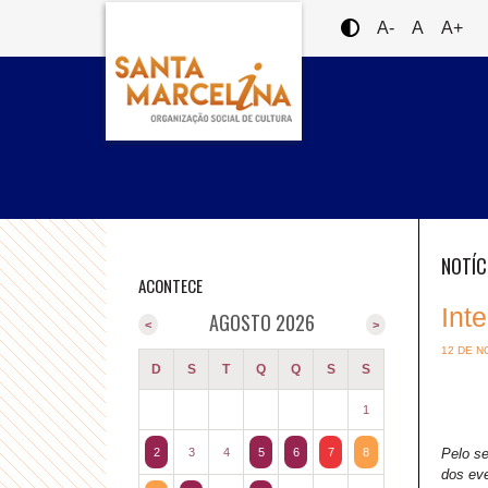
A-
A
A+
NOTÍC
ACONTECE
Int
AGOSTO 2026
<
>
12 DE N
D
S
T
Q
Q
S
S
1
2
3
4
5
6
7
8
Pelo s
dos eve