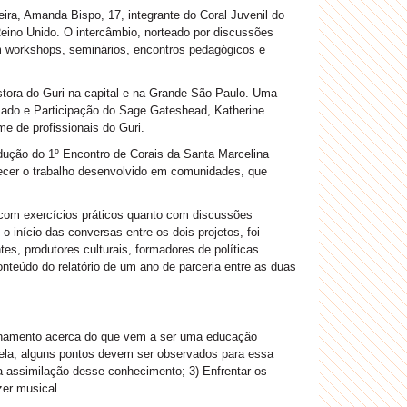
a, Amanda Bispo, 17, integrante do Coral Juvenil do
ino Unido. O intercâmbio, norteado por discussões
om workshops, seminários, encontros pedagógicos e
stora do Guri na capital e na Grande São Paulo. Uma
izado e Participação do Sage Gateshead, Katherine
e de profissionais do Guri.
ução do 1º Encontro de Corais da Santa Marcelina
hecer o trabalho desenvolvido em comunidades, que
o com exercícios práticos quanto com discussões
 início das conversas entre os dois projetos, foi
es, produtores culturais, formadores de políticas
nteúdo do relatório de um ano de parceria entre as duas
ionamento acerca do que vem a ser uma educação
ela, alguns pontos devem ser observados para essa
 a assimilação desse conhecimento; 3) Enfrentar os
zer musical.