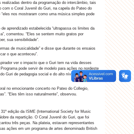
s realizadas dentro da programação do intercâmbio, tais
o com o Coral Juvenil do Guri, na capela do Pateo do
que “eles nos mostraram como uma música simples pode
 de aprendizado estabelecida “ultrapassa os limites da
a”, comentou. “Eles se sentem muito gratos por
er, sua sensibilidade”.
ormas de musicalidade” e disse que durante os ensaios
icar o que aconteceu”.
pirador ver o impacto que o Guri tem na vida desses
 Programa pode servir de modelo para ações no nordeste
o Guri de pedagogia social e do alto nível de suporte
Coral no emocionante concerto no Pateo do Collegio,
nças”. “Eles têm isso naturalmente”, observou.
31º edição da ISME (International Society for Music
bre da repartição. O Coral Juvenil do Guri, que foi
 cantou três peças. Na plateia, estavam representantes
 essas ações em um programa de artes denominado British