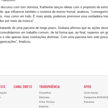
 Transform.
iscurso com tom otimista, Katherine lançou ideias com o propósito de estim
de, que influencie também o sistema de ensino formal, analisou, “consegui
is, mas como um todo. E mais ainda, podemos promover uma verdadeira tran
os por meio da música”.
ratando de uma parceria de longo prazo, Giuliana afirmou que as ações dev
 consolidarmos um trabalho comum, de tal forma que, ao final, sejamos um g
s e não apenas duas instituições distintas. Com esta parceria tem sido possí
ganizações”, finalizou.
TECE
CANAL DIRETO
TRANSPARÊNCIA
APOIE
mação
Conselhos
Como Apoiar
s
Diretorias
Campanha #SOUGU
Ficha Técnica
Parceiros
Estatuto