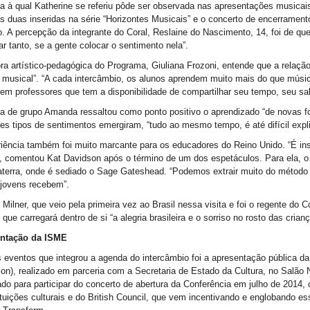
ia à qual Katherine se referiu pôde ser observada nas apresentações musicai
 duas inseridas na série “Horizontes Musicais” e o concerto de encerrament
o. A percepção da integrante do Coral, Reslaine do Nascimento, 14, foi de 
car tanto, se a gente colocar o sentimento nela”.
ra artístico-pedagógica do Programa, Giuliana Frozoni, entende que a relação
 musical”. “A cada intercâmbio, os alunos aprendem muito mais do que músic
em professores que tem a disponibilidade de compartilhar seu tempo, seu sab
a de grupo Amanda ressaltou como ponto positivo o aprendizado “de novas f
tes tipos de sentimentos emergiram, “tudo ao mesmo tempo, é até difícil expl
iência também foi muito marcante para os educadores do Reino Unido. “É ins
, comentou Kat Davidson após o término de um dos espetáculos. Para ela, o
aterra, onde é sediado o Sage Gateshead. “Podemos extrair muito do método d
 jovens recebem”.
Milner, que veio pela primeira vez ao Brasil nessa visita e foi o regente do 
 que carregará dentro de si “a alegria brasileira e o sorriso no rosto das cria
ntação da ISME
eventos que integrou a agenda do intercâmbio foi a apresentação pública da 
on), realizado em parceria com a Secretaria de Estado da Cultura, no Salão No
do para participar do concerto de abertura da Conferência em julho de 2014,
ituições culturais e do British Council, que vem incentivando e englobando