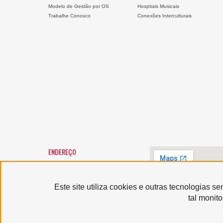
Modelo de Gestão por OS
Hospitais Musicais
Trabalhe Conosco
Conexões Interculturais
ENDEREÇO
SANTA MARCELINA CULTURA
Largo General Osório, 147 -
Luz
01213-010 - São Paulo/SP
Este site utiliza cookies e outras tecnologias 
Horário de atendimento:
tal monit
segunda a sexta-feira, das 9h
às 12h e das 13h às 17h,
exceto feriados
Serviço de Atendimento