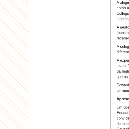
A alegr
como as
Collegi
signifi
A gesto
técnica
receber
A coleg
diferen
A exper
jovens”
da Ingl
que os
Edward 
afirmou
Aprese
Um dos 
Educati
convida
de inst