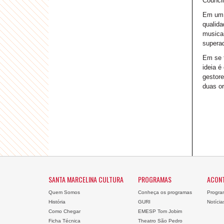
Council
Em um d
qualida
musica
superad
Em se t
ideia é
gestore
duas or
SANTA MARCELINA CULTURA
PROGRAMAS
ACON
Quem Somos
Conheça os programas
Progra
História
GURI
Notícia
Como Chegar
EMESP Tom Jobim
Ficha Técnica
Theatro São Pedro