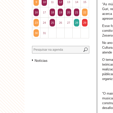
9
10
11
12
13
14
15
“As mús
Guri, r
16
17
18
19
20
21
22
acerca 
apresen
23
24
25
26
27
28
29
Esse fo
comitiv
30
31
Zeserso
No ano 
Cultura
atende 
O tema 
Notícias
teórica
realiza
pública
organi
“O mais
musical
constru
desafio