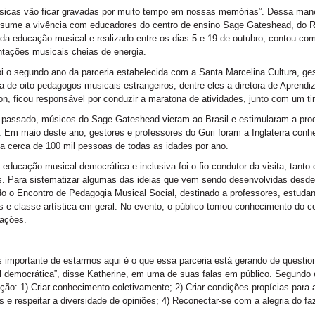
icas vão ficar gravadas por muito tempo em nossas memórias”. Dessa maneir
esume a vivência com educadores do centro de ensino Sage Gateshead, do Re
da educação musical e realizado entre os dias 5 e 19 de outubro, contou c
tações musicais cheias de energia.
i o segundo ano da parceria estabelecida com a Santa Marcelina Cultura, ge
a de oito pedagogos musicais estrangeiros, dentre eles a diretora de Aprend
n, ficou responsável por conduzir a maratona de atividades, junto com um tim
passado, músicos do Sage Gateshead vieram ao Brasil e estimularam a prod
. Em maio deste ano, gestores e professores do Guri foram a Inglaterra con
a cerca de 100 mil pessoas de todas as idades por ano.
educação musical democrática e inclusiva foi o fio condutor da visita, tant
s. Para sistematizar algumas das ideias que vem sendo desenvolvidas desde o
do o Encontro de Pedagogia Musical Social, destinado a professores, estudant
s e classe artística em geral. No evento, o público tomou conhecimento do co
zações.
 importante de estarmos aqui é o que essa parceria está gerando de quest
 democrática”, disse Katherine, em uma de suas falas em público. Segundo 
ção: 1) Criar conhecimento coletivamente; 2) Criar condições propícias para
s e respeitar a diversidade de opiniões; 4) Reconectar-se com a alegria do fa