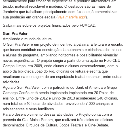
semanalmente para trocar de experiências e produzir artesanatos em
tecido, material reciclável e madeira. O destaque são as mães do
Jambeiro que trabalham principalmente com fuxico e já comercializam
sua produção em grande escala (
veja matéria aqui
).
Saiba mais sobre os projetos financiados pelo FUMCAD.
Guri Pra Valer
Ampliando o mundo da leitura
O Guri Pra Valer é um projeto de incentivo à palavra, à leitura e à escrita,
que busca contribuir na
construção da autonomia e cidadania dos alunos
e alunas do programa, ampliando horizontes e possibilitando vivenciar
novas experiências. O projeto surgiu a partir de uma ação no Polo CEU
Campo Limpo, em 2009, onde alunos e alunas desenvolveram, com o
apoio da biblioteca João do Rio, oficinas de leitura e escrita que
resultaram na montagem de um espetáculo teatral e saraus, entre outras
atividades.
Agora o Guri Pra Valer, com o patrocínio do Bank of America e Grupo
Camargo Corrêa está sendo implantado implantado em 20 Polos de
ensino. Entre julho de 2012 e junho de 2013 acontecerão 240 oficinas,
num total de 540 horas de atividades, envolvendo 7.000 crianças e
adolescentes e seus familiares.
Para o desenvolvimento dessas atividades, o Projeto conta com a
parceria da Cia. Malas Portam, que realizará três ciclos de oficinas
denominados Círculos de Cultura, Jogos Teatrais e Cine-Debate.