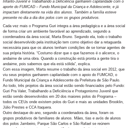
Infanto-Juvenil e Trabalhando a Deficiência ganharem capilaridade com o
aporte do FUMCAD – Fundo Municipal da Criança e Adolescente, e já
impactam diretamente na vida dos alunos. Também a família esteve
presente no dia a dia dos polos com os grupos produtivos.
Cada vez mais o Programa Guri integra a área pedagógica e a área social
de forma criar um ambiente favorável ao aprendizado, segundo a
coordenadora da área social, Marta Bruno. Segundo ela, todo o trabalho
social desenvolvido pela instituição tem como objetivo dar a retaguarda
necessária para que os alunos tenham condições de se tornar agentes de
sua própria história. “Costumo dizer que o que fazemos é o alicerce, o
andaime de uma obra. Quando a construção está pronta a gente tira o
andaime, pois sabemos que ela está sólida”, explica.
Com essa imagem, Marta resume o trabalho da área social em 2012, que
viu seus projetos ganharem capilaridade com o apoio do FUMCAD, o
Fundo Municipal da Criança e Adolescente da Prefeitura de São Paulo.
Ao todo, três projetos da área social estão sendo financiados pelo Fundo:
Guri Pra Valer, Trabalhando a Deficiência e Protagonismo Juvenil que
estão sendo desenvolvidos em 20 dos maiores polos do Programa –
todos os CEUs onde existem polos do Guri e mais as unidades Brooklin,
Júlio Prestes e CCA Itaquera.
Outro destaque do ano, segundo a coordenadora da área, foram os
grupos produtivos de familiares de alunos. Mães, tias e avós de alunos
dos polos Jambeiro, Parque São Carlos e São Rafael se reúnem