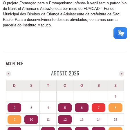
O projeto Formação para o Protagonismo Infanto-Juvenil tem o patrocínio
do Bank of America e AstraZeneca por meio do FUMCAD – Fundo
Municipal dos Direitos da Criança e Adolescente da prefeitura de São
Paulo. Para o desenvolvimento dessas atividades, contamos com a
parceria do Instituto Macuco.
ACONTECE
AGOSTO 2026
<
>
D
S
T
Q
Q
S
S
1
2
3
4
5
6
7
8
9
10
11
12
13
14
15