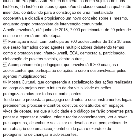
alunos do Programa Guri. Busca despertá-los como sujeitos de suas
histórias, da história de seus grupos e/ou da classe social na qual estão
inseridos, contribuindo para a construção de uma mentalidade
cooperativa e cidadã e propiciando um novo conceito sobre si mesmo,
enquanto grupo protagonista de intervenção comunitária.
A ação envolverá, até junho de 2013, 7.000 participantes de 20 polos de
ensino e ocorrerá em três etapas:
 Formação inicial, com participarão 700 adolescentes de 12 a 18 anos
que serão formados como agentes multiplicadores debatendo temas
como o protagonismo infanto-juvenil, ECA, democracia, participação,
elaboração de projetos sociais, dentre outros;
 Acompanhamento pedagógico, que envolverá 6.300 crianças e
adolescentes que participarão de ações a serem desenvolvidas pelos
agentes multiplicadores;
 Mostra Cultural, que compreende a socialização das ações realizadas
ao longo do projeto com o intuito de dar visibilidade às ações
protagozanizadas por todos os participantes.
Tendo como proposta a pedagogia de direitos e seus instrumentos legais,
pretendemos propiciar encontros coletivos constituídos em espaços
vivos de debate, em que a ludicidade e o diálogo se farão presentes para
pensar e repensar a prática, criar e recriar conhecimentos, ver e rever
pressupostos, descobrir e socializar os desafios e as perspectivas de
uma atuação que emancipe, contribuindo para o exercício do
protagonismo de crianças e adolescentes.