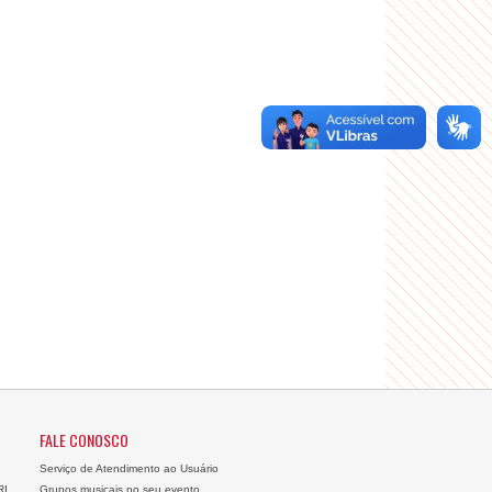
FALE CONOSCO
Serviço de Atendimento ao Usuário
RI
Grupos musicais no seu evento