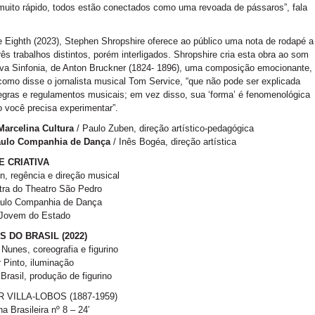
uito rápido, todos estão conectados como uma revoada de pássaros”, fala
Eighth (2023), Stephen Shropshire oferece ao público uma nota de rodapé a
rês trabalhos distintos, porém interligados. Shropshire cria esta obra ao som
va Sinfonia, de Anton Bruckner (1824- 1896), uma composição emocionante,
omo disse o jornalista musical Tom Service, “que não pode ser explicada
egras e regulamentos musicais; em vez disso, sua ‘forma’ é fenomenológica
o você precisa experimentar”.
Marcelina Cultura
/ Paulo Zuben, direção artístico-pedagógica
ulo Companhia de Dança
/ Inês Bogéa, direção artística
E CRIATIVA
in, regência e direção musical
tra do Theatro São Pedro
ulo Companhia de Dança
Jovem do Estado
S DO BRASIL (2022)
 Nunes, coreografia e figurino
Pinto, iluminação
Brasil, produção de figurino
 VILLA-LOBOS (1887-1959)
a Brasileira nº 8 – 24′