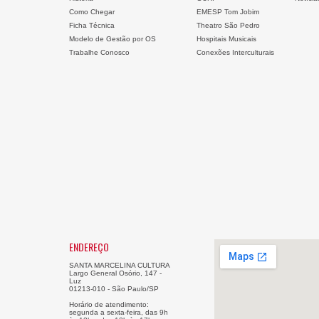
Como Chegar
EMESP Tom Jobim
Ficha Técnica
Theatro São Pedro
Modelo de Gestão por OS
Hospitais Musicais
Trabalhe Conosco
Conexões Interculturais
ENDEREÇO
SANTA MARCELINA CULTURA
Largo General Osório, 147 -
Luz
01213-010 - São Paulo/SP
Horário de atendimento:
segunda a sexta-feira, das 9h