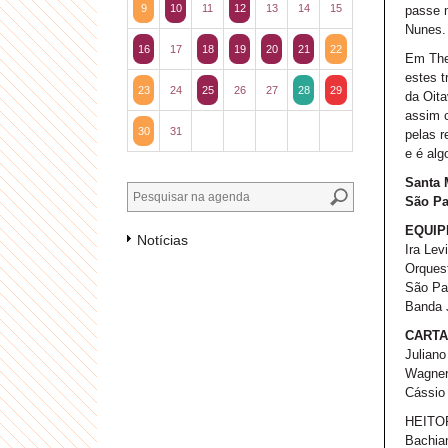
9
10
11
12
13
14
15
passe m
Nunes.
16
17
18
19
20
21
22
Em The 
estes t
23
24
25
26
27
28
29
da Oita
assim c
30
31
pelas r
e é alg
Santa 
São Pa
EQUIP
Notícias
Ira Lev
Orques
São Pa
Banda 
CARTA
Juliano
Wagner 
Cássio 
HEITOR
Bachian