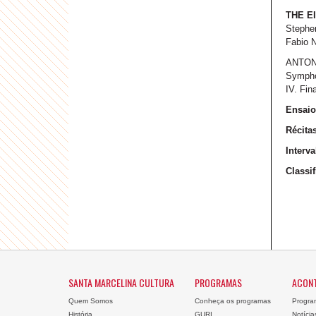
THE EI
Stephen
Fabio N
ANTON
Sympho
IV. Fin
Ensaio
Récitas
Interva
Classif
SANTA MARCELINA CULTURA
PROGRAMAS
ACON
Quem Somos
Conheça os programas
Progra
História
GURI
Notícia