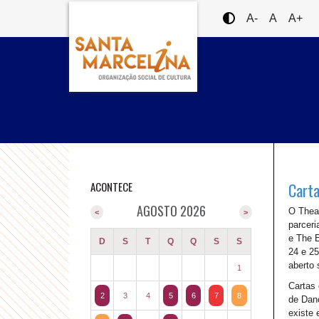
A-
A
A+
ACONTECE
Carta
AGOSTO 2026
O Thea
<
>
parceri
e The E
D
S
T
Q
Q
S
S
24 e 25
aberto 
1
Cartas 
2
3
4
5
6
7
8
de Danç
existe 