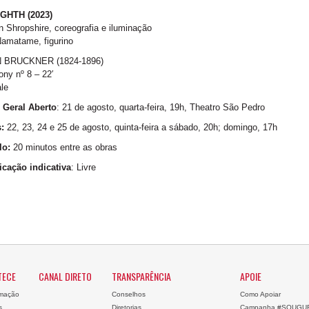
GHTH (2023)
 Shropshire, coreografia e iluminação
amatame, figurino
 BRUCKNER (1824-1896)
ny nº 8 – 22′
ale
 Geral Aberto
: 21 de agosto, quarta-feira, 19h, Theatro São Pedro
:
22, 23, 24 e 25 de agosto, quinta-feira a sábado, 20h; domingo, 17h
lo:
20 minutos entre as obras
icação indicativa
: Livre
TECE
CANAL DIRETO
TRANSPARÊNCIA
APOIE
mação
Conselhos
Como Apoiar
s
Diretorias
Campanha #SOUGU