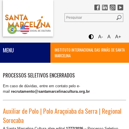
A-
A
A+
MENU
INSTITUTO INTERNACIONAL DAS IRMÃS DE SANTA
MARCELINA
PROCESSOS SELETIVOS ENCERRADOS
Em caso de dúvidas, entre em contato pelo e-
mail
recrutamento@santamarcelinacultura.org.br
Auxiliar de Polo | Polo Araçoiaba da Serra | Regional
Sorocaba
A Santa Marcelina Cultura abre edital
1777/2026
– Processo Seletivo