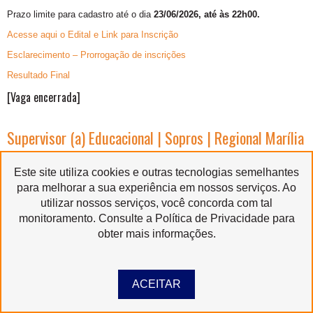
Prazo limite para cadastro até o dia
23/06/2026, até às 22h00.
Acesse aqui o Edital e Link para Inscrição
Esclarecimento – Prorrogação de inscrições
Resultado Final
[Vaga encerrada]
Supervisor (a) Educacional | Sopros | Regional Marília
A Santa Marcelina Cultura abre edital
1704/2026
– Processo Seletivo
Interno e Externo para a vaga de
Supervisor (a) Educacional | Sopros
Este site utiliza cookies e outras tecnologias semelhantes
|Regional Marília.
para melhorar a sua experiência em nossos serviços. Ao
utilizar nossos serviços, você concorda com tal
Prazo limite para cadastro até o dia
23/06/2026, até às 22h00.
monitoramento. Consulte a Política de Privacidade para
Acesse aqui o Edital e Link para Inscrição
obter mais informações.
Acesse aqui o resultado da 1º Etapa
Acesse aqui o resultado da 2º Etapa
ACEITAR
Resultado Final