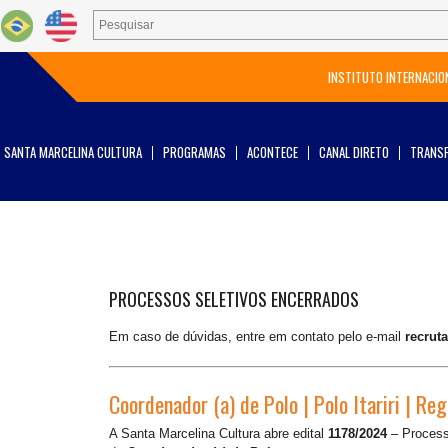
INSTITUTO INTERNACIO
SANTA MARCELINA CULTURA
PROGRAMAS
ACONTECE
CANAL DIRETO
TRANSP
PROCESSOS SELETIVOS ENCERRADOS
Em caso de dúvidas, entre em contato pelo e-mail
recrut
Coordenador (a) de Polo | Polo Itariri | Re
A Santa Marcelina Cultura abre edital
1178/2024
– Processo