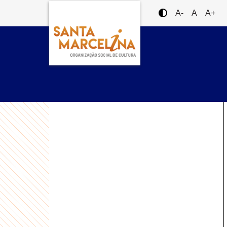
A-
A
A+