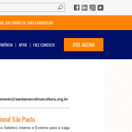
NAL DAS IRMÃS DE SANTA MARCELINA
DOE AGORA
ARÊNCIA
APOIE
FALE CONOSCO
amento@santamarcelinacultura.org.br
gional São Paulo
 Seletivo Interno e Externo para a vaga