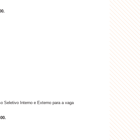
00.
 Seletivo Interno e Externo para a vaga
00.