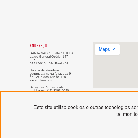
ENDEREÇO
SANTA MARCELINA CULTURA
Largo General Osório, 147 -
Luz
01213-010 - São Paulo/SP
Horário de atendimento:
segunda a sexta-feira, das 9h
às 12h e das 13h às 17h,
exceto feriados
Serviço de Atendimento
ao Usuário: (11) 3367-9040
sau@santamarcelinacultura.org.br
Este site utiliza cookies e outras tecnologias 
Produzido por
tal monit