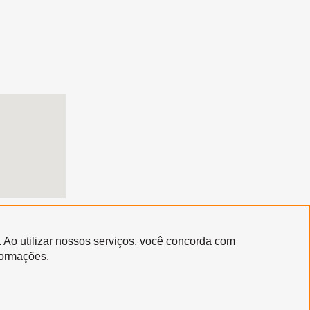
. Ao utilizar nossos serviços, você concorda com
Copyright © 2020 | Santa Marcelina Cultura • Todos os Direitos Reservados
formações.