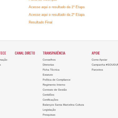
Acesse aqui o resultado da 1º Etapa
Acesse aqui o resultado da 2º Etapa
Resultado Final
TECE
CANAL DIRETO
TRANSPARÊNCIA
APOIE
mação
Conselhos
Como Apoiar
s
Diretorias
Campanha #SOUGU
Ficha Técnica
Parceiros
Estatuto
Política de Compliance
Regimento Interno
Contrato de Gestão
Certidões
Certificações
Balanços Santa Marcelina Cultura
Legislação
Pesquisas