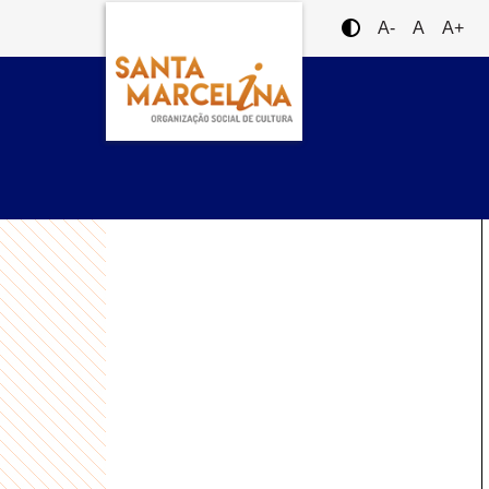
A-
A
A+