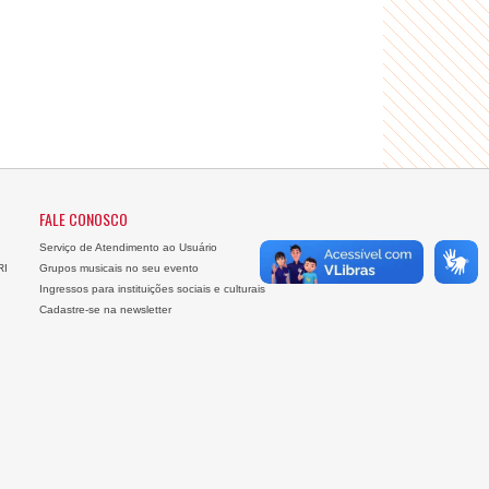
FALE CONOSCO
Serviço de Atendimento ao Usuário
RI
Grupos musicais no seu evento
Ingressos para instituições sociais e culturais
Cadastre-se na newsletter