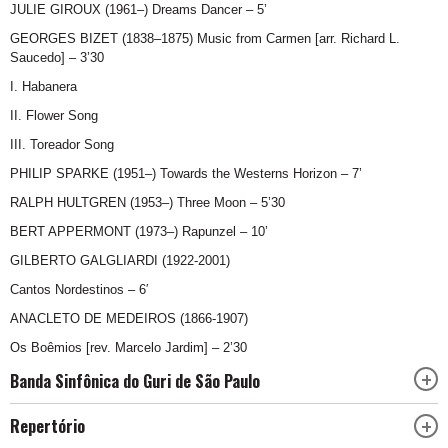
JULIE GIROUX (1961–) Dreams Dancer – 5’
GEORGES BIZET (1838–1875) Music from Carmen [arr. Richard L.
Saucedo] – 3’30
I. Habanera
II. Flower Song
III. Toreador Song
PHILIP SPARKE (1951–) Towards the Westerns Horizon – 7’
RALPH HULTGREN (1953–) Three Moon – 5’30
BERT APPERMONT (1973–) Rapunzel – 10’
GILBERTO GALGLIARDI (1922-2001)
Cantos Nordestinos – 6′
ANACLETO DE MEDEIROS (1866-1907)
Os Boêmios [rev. Marcelo Jardim] – 2’30
Banda Sinfônica do Guri de São Paulo
Repertório