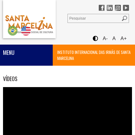
A-
A
A+
MENU
INSTITUTO INTERNACIONAL DAS IRMÃS DE SANTA
MARCELINA
VÍDEOS