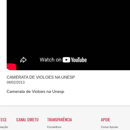
CAMERATA DE VIOLOES NA UNESP
08/02/2013
Camerata de Violoes na Unesp
TECE
CANAL DIRETO
TRANSPARÊNCIA
APOIE
mação
Conselhos
Como Apoiar