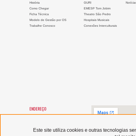
História
GURI
Notícia
Como Chegar
EMESP Tom Jobim
Ficha Técnica
Theatro São Pedro
Modelo de Gestão por OS
Hospitais Musicais
Trabalhe Conosco
Conexões Interculturais
ENDEREÇO
SANTA MARCELINA CULTURA
Largo General Osório, 147 -
Luz
01213-010 - São Paulo/SP
Este site utiliza cookies e outras tecnologias 
Horário de atendimento: