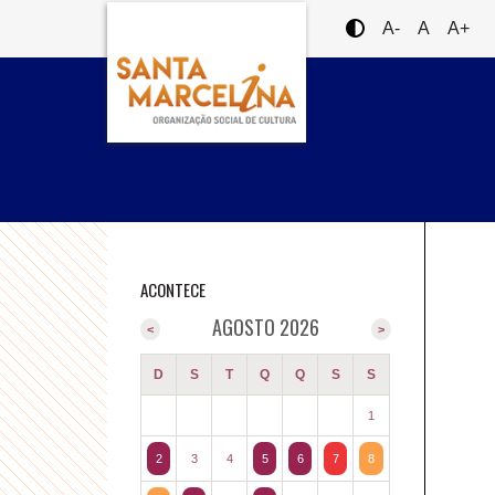
A-
A
A+
ACONTECE
AGOSTO 2026
<
>
D
S
T
Q
Q
S
S
1
2
3
4
5
6
7
8