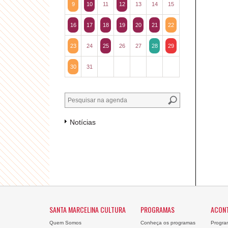
9
10
11
12
13
14
15
16
17
18
19
20
21
22
23
24
25
26
27
28
29
30
31
Notícias
SANTA MARCELINA CULTURA
PROGRAMAS
ACON
Quem Somos
Conheça os programas
Progra