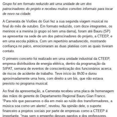
Grupo foi em formato reduzido até uma unidade de um dos
patrocinadores do projeto e recebeu muitos convites informais para tocar
de novo na cidade.
A Camerata de Violões do Guri fez a sua segunda viagem musical no
final do mês de outubro. Em formato reduzido, com doze integrantes, os
meninos e a menina (o grupo só tem uma dama), foram até Bauru (SP)
se apresentar na sede de um dos patrocinadores do projeto, a CTEEP, e
em uma escola pública. Com um repertório amadurecido, mostrando
confiança no palco, emocionaram as duas platéias com as quais tiveram
contato.
O primeiro concerto foi realizado em uma unidade industrial da CTEEP,
empresa distribuidora de energia elétrica, dentro da programação da
SIPAT, semana de eventos de conscientização dos funcionários acerca
de riscos de acidente de trabalho. Teve início às 8h30 e durou
aproximadamente uma hora, com direito a um bis, que não estava
previsto no programa musical.
Ao final da apresentação, a Camerata recebeu uma placa de homenagem
das mãos do gerente do Departamento Regional Bauru Gian Franco.
“Para nós que passamos o dia em meio ao ruído dos transformadores, a
música soa como um alento”, revelou. Na opinião dele, o suporte
financeiro a projetos sociais por parte de empresas como a CTEEP é
importante, “mas sem o empenho desses garotos e dos professores,