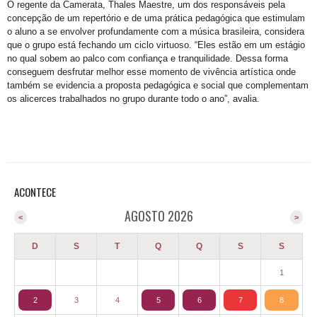
O regente da Camerata, Thales Maestre, um dos responsáveis pela
concepção de um repertório e de uma prática pedagógica que estimulam
o aluno a se envolver profundamente com a música brasileira, considera
que o grupo está fechando um ciclo virtuoso. “Eles estão em um estágio
no qual sobem ao palco com confiança e tranquilidade. Dessa forma
conseguem desfrutar melhor esse momento de vivência artística onde
também se evidencia a proposta pedagógica e social que complementam
os alicerces trabalhados no grupo durante todo o ano”, avalia.
ACONTECE
AGOSTO 2026
<
>
D
S
T
Q
Q
S
S
1
2
3
4
5
6
7
8