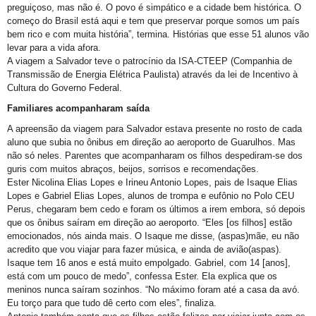
preguiçoso, mas não é. O povo é simpático e a cidade bem histórica. O
começo do Brasil está aqui e tem que preservar porque somos um país
bem rico e com muita história”, termina. Histórias que esse 51 alunos vão
levar para a vida afora.
A viagem a Salvador teve o patrocínio da ISA-CTEEP (Companhia de
Transmissão de Energia Elétrica Paulista) através da lei de Incentivo à
Cultura do Governo Federal.
Familiares acompanharam saída
A apreensão da viagem para Salvador estava presente no rosto de cada
aluno que subia no ônibus em direção ao aeroporto de Guarulhos. Mas
não só neles. Parentes que acompanharam os filhos despediram-se dos
guris com muitos abraços, beijos, sorrisos e recomendações.
Ester Nicolina Elias Lopes e Irineu Antonio Lopes, pais de Isaque Elias
Lopes e Gabriel Elias Lopes, alunos de trompa e eufônio no Polo CEU
Perus, chegaram bem cedo e foram os últimos a irem embora, só depois
que os ônibus saíram em direção ao aeroporto. “Eles [os filhos] estão
emocionados, nós ainda mais. O Isaque me disse, (aspas)mãe, eu não
acredito que vou viajar para fazer música, e ainda de avião(aspas).
Isaque tem 16 anos e está muito empolgado. Gabriel, com 14 [anos],
está com um pouco de medo”, confessa Ester. Ela explica que os
meninos nunca saíram sozinhos. “No máximo foram até a casa da avó.
Eu torço para que tudo dê certo com eles”, finaliza.