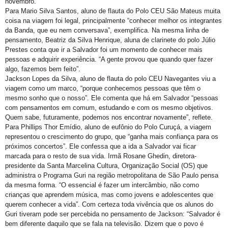
novembro.
Para Mario Silva Santos, aluno de flauta do Polo CEU São Mateus muita
coisa na viagem foi legal, principalmente “conhecer melhor os integrantes
da Banda, que eu nem conversava”, exemplifica. Na mesma linha de
pensamento, Beatriz da Silva Henrique, aluna de clarinete do polo Júlio
Prestes conta que ir a Salvador foi um momento de conhecer mais
pessoas e adquirir experiência. “A gente provou que quando quer fazer
algo, fazemos bem feito”.
Jackson Lopes da Silva, aluno de flauta do polo CEU Navegantes viu a
viagem como um marco, “porque conhecemos pessoas que têm o
mesmo sonho que o nosso”. Ele comenta que há em Salvador “pessoas
com pensamentos em comum, estudando e com os mesmo objetivos.
Quem sabe, futuramente, podemos nos encontrar novamente”, reflete.
Para Phillips Thor Emídio, aluno de eufônio do Polo Curuçá, a viagem
representou o crescimento do grupo, que “ganha mais confiança para os
próximos concertos”. Ele confessa que a ida a Salvador vai ficar
marcada para o resto de sua vida. Irmã Rosane Ghedin, diretora-
presidente da Santa Marcelina Cultura, Organização Social (OS) que
administra o Programa Guri na região metropolitana de São Paulo pensa
da mesma forma. “O essencial é fazer um intercâmbio, não como
crianças que aprendem música, mas como jovens e adolescentes que
querem conhecer a vida”. Com certeza toda vivência que os alunos do
Guri tiveram pode ser percebida no pensamento de Jackson: “Salvador é
bem diferente daquilo que se fala na televisão. Dizem que o povo é