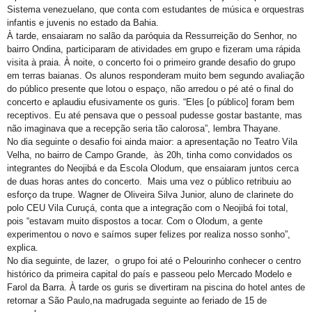
Sistema venezuelano, que conta com estudantes de música e orquestras
infantis e juvenis no estado da Bahia.
À tarde, ensaiaram no salão da paróquia da Ressurreição do Senhor, no
bairro Ondina, participaram de
atividades em grupo e fizeram uma rápida
visita à praia. À noite, o concerto foi o primeiro grande desafio do grupo
em terras baianas. Os alunos responderam muito bem segundo avaliação
do público presente que lotou o espaço, não arredou o pé até o final do
concerto e aplaudiu efusivamente os guris. “Eles [o público] foram bem
receptivos. Eu até pensava que o pessoal pudesse gostar bastante, mas
não imaginava que a recepção seria tão calorosa”, lembra Thayane.
No dia seguinte o desafio foi ainda maior: a apresentação no Teatro Vila
Velha, no bairro de Campo Grande, às 20h, tinha como convidados os
integrantes do Neojibá e da Escola Olodum, que ensaiaram juntos cerca
de duas horas antes do concerto. Mais uma vez o público retribuiu ao
esforço da trupe. Wagner de Oliveira Silva Junior, aluno de clarinete do
polo CEU Vila Curuçá, conta que a integração com o Neojibá foi total,
pois “estavam muito dispostos a tocar. Com o Olodum, a gente
experimentou o novo e saímos super felizes por realiza nosso sonho”,
explica.
No dia seguinte, de lazer, o grupo foi até o Pelourinho conhecer o centro
histórico da primeira capital do país e passeou pelo Mercado Modelo e
Farol da Barra. À tarde os guris se divertiram na piscina do hotel antes de
retornar a São Paulo,na madrugada seguinte ao feriado de 15 de