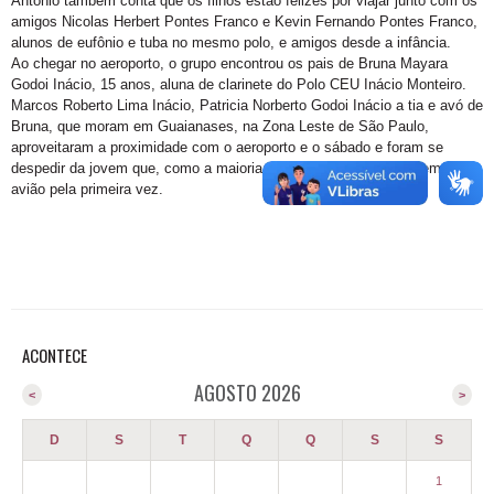
Antonio também conta que os filhos estão felizes por viajar junto com os
amigos Nicolas Herbert Pontes Franco e Kevin Fernando Pontes Franco,
alunos de eufônio e tuba no mesmo polo, e amigos desde a infância.
Ao chegar no aeroporto, o grupo encontrou os pais de Bruna Mayara
Godoi Inácio, 15 anos, aluna de clarinete do Polo CEU Inácio Monteiro.
Marcos Roberto Lima Inácio, Patricia Norberto Godoi Inácio a tia e avó de
Bruna, que moram em Guaianases, na Zona Leste de São Paulo,
aproveitaram a proximidade com o aeroporto e o sábado e foram se
despedir da jovem que, como a maioria dos guris, embarcavam em um
avião pela primeira vez.
ACONTECE
AGOSTO 2026
<
>
D
S
T
Q
Q
S
S
1