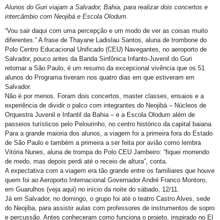
Alunos do Guri viajam a Salvador, Bahia, para realizar dois concertos e
intercâmbio com Neojibá e Escola Olodum.
“Vou sair daqui com uma percepção e um modo de ver as coisas muito
diferentes.” A frase de Thayane Ladislau Santos, aluna de trombone do
Polo Centro Educacional Unificado (CEU) Navegantes, no aeroporto de
Salvador, pouco antes da Banda Sinfônica Infanto-Juvenil do Guri
retornar a São Paulo, é um resumo da excepcional vivência que os 51
alunos do Programa tiveram nos quatro dias em que estiveram em
Salvador.
Não é por menos. Foram dois concertos, master classes, ensaios e a
experiência de dividir o palco com integrantes do Neojibá – Núcleos de
Orquestra Juvenil e Infantil da Bahia – e a Escola Olodum além de
passeios turísticos pelo Pelourinho, no centro histórico da capital baiana.
Para a grande maioria dos alunos, a viagem foi a primeira fora do Estado
de São Paulo e também a primeira a ser feita por avião como lembra
Vitória Nunes, aluna de trompa do Polo CEU Jambeiro: “fiquei morrendo
de medo, mas depois perdi até o receio de altura”, conta.
A expectativa com a viagem era tão grande entre os familiares que houve
quem foi ao Aeroporto Internacional Governador André Franco Montoro,
em Guarulhos (veja aqui) no início da noite do sábado, 12/11.
Já em Salvador, no domingo, o grupo foi até o teatro Castro Alves, sede
do Neojiba, para assistir aulas com professores de instrumentos de sopro
e percussão. Antes conheceram como funciona o projeto, inspirado no El