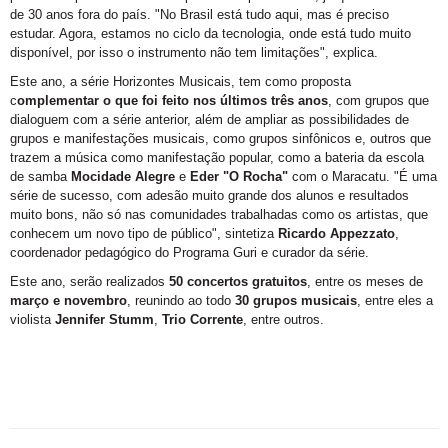
de 30 anos fora do país. "No Brasil está tudo aqui, mas é preciso
estudar. Agora, estamos no ciclo da tecnologia, onde está tudo muito
disponível, por isso o instrumento não tem limitações", explica.
Este ano, a série Horizontes Musicais, tem como proposta
c
omplementar o que foi feito nos últimos três anos
, com grupos que
dialoguem com a série anterior, além de ampliar as possibilidades de
grupos e manifestações musicais, como grupos sinfônicos e, outros que
trazem a música como manifestação popular, como a bateria da escola
de samba
Mocidade Alegre
e
Eder "O Rocha"
com o Maracatu. "É uma
série de sucesso, com adesão muito grande dos alunos e resultados
muito bons, não só nas comunidades trabalhadas como os artistas, que
conhecem um novo tipo de público", sintetiza
Ricardo Appezzato
,
coordenador pedagógico do Programa Guri e curador da série.
Este ano, serão realizados
50 concertos gratuitos
, entre os meses de
março e novembro
, reunindo ao todo
30 grupos musicais
, entre eles a
violista
Jennifer Stumm
,
Trio Corrente
, entre outros.