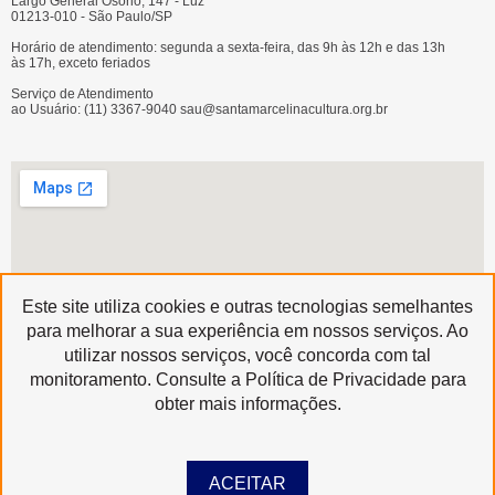
Largo General Osório, 147 - Luz
01213-010 - São Paulo/SP
Horário de atendimento: segunda a sexta-feira, das 9h às 12h e das 13h
às 17h, exceto feriados
Serviço de Atendimento
ao Usuário: (11) 3367-9040 sau@santamarcelinacultura.org.br
Este site utiliza cookies e outras tecnologias semelhantes
para melhorar a sua experiência em nossos serviços. Ao
utilizar nossos serviços, você concorda com tal
Produzido por
monitoramento. Consulte a Política de Privacidade para
Copyright © 2020 | Santa Marcelina Cultura • Todos os Direitos Reservados
obter mais informações.
ACEITAR