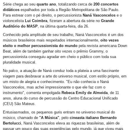
Série chega ao seu
quarto ano
, totalizando cerca de
200 concertos
didáticos
espalhados por toda a Região Metropolitana de São Paulo.
Para estrear com o pé direito, o percussionista
Naná Vasconcelos
e o
violoncelista
Lui Coimbra
, fizeram a abertura da série no
Grande
Auditório do MASP
, na última quarta-feira, dia 26.
Conhecido pela amplitude de seu trabalho, Naná Vasconcelos é um dos
músicos brasileiros mais respeitados internacionalmente,
oito vezes
eleito o melhor percussionista do mundo
pela revista americana Down
Beat, além de também ganhar oito vezes o prêmio Grammy, o
percussionista conseguiu agradar em cheio o público com toda sua
pluralidade musical.
No palco, a atuação de Naná conduz toda a plateia a uma fascinante
viagem para desbravar a arte do universo musical, com estilo próprio, em
um misto de alegria e conhecimento. "Eu não conhecia o Naná
Vasconcelos, mas achei impressionante o que ele faz com o
instrumento", comenta empolgada
Rebeca Emily de Almeida
, de 11
anos, aluna do curso de percussão do Centro Educacional Unificado
(CEU) São Mateus.
Entusiasmados, os pequenos guris entram no universo musical do
músico, chamado de
"A Música"
, pelo
cineasta italiano Bernardo
Bertolucci
, Naná Vasconcelos eleva as riquezas brasileiras, além de
passar um pouco das suas experiências pelo mundo, já que viveu mais