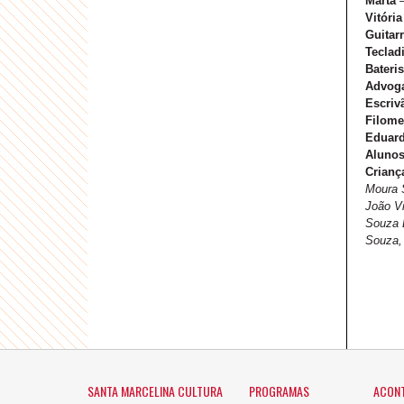
Marta
Vitória
Guitarr
Tecladi
Bateri
Advog
Escriv
Filom
Eduard
Alunos
Crianç
Moura S
João Vi
Souza B
Souza,
SANTA MARCELINA CULTURA
PROGRAMAS
ACON