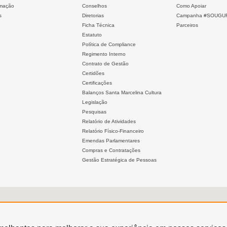
mação
Conselhos
Como Apoiar
s
Diretorias
Campanha #SOUGU
Ficha Técnica
Parceiros
Estatuto
Política de Compliance
Regimento Interno
Contrato de Gestão
Certidões
Certificações
Balanços Santa Marcelina Cultura
Legislação
Pesquisas
Relatório de Atividades
Relatório Físico-Financeiro
Emendas Parlamentares
Compras e Contratações
Gestão Estratégica de Pessoas