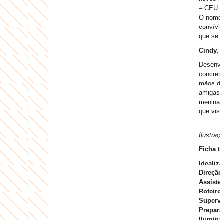
– CEU 
O nome 
convívi
que se 
Cindy,
Desenvo
concret
mãos d
amigas,
menina 
que vis
Ilustra
Ficha 
Ideali
Direçã
Assist
Roteiro
Superv
Prepar
Ilumin