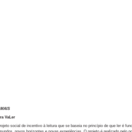
 MAIS
ra VaLer
ojeto social de incentivo à leitura que se baseia no princípio de que ler é f
undos, novos horizontes e novas experiências. O projeto é realizado pelo p