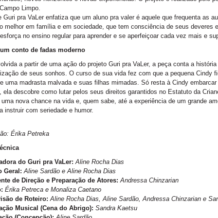
Campo Limpo.
Guri pra VaLer enfatiza que um aluno pra valer é aquele que frequenta as 
o melhor em família e em sociedade, que tem consciência de seus deveres e d
esforça no ensino regular para aprender e se aperfeiçoar cada vez mais e sup
 um conto de fadas moderno
lvida a partir de uma ação do projeto Guri pra VaLer, a peça conta a história
ização de seus sonhos. O curso de sua vida fez com que a pequena Cindy f
e uma madrasta malvada e suas filhas mimadas. Só resta à Cindy embarcar 
 ela descobre como lutar pelos seus direitos garantidos no Estatuto da Crian
uma nova chance na vida e, quem sabe, até a experiência de um grande amo
a instruir com seriedade e humor.
ção: Érika Petreka
técnica
zadora do Guri pra VaLer:
Aline Rocha Dias
o Geral:
Aline Sardão e Aline Rocha Dias
ente de Direção e Preparação de Atores:
Andressa Chinzarian
:
Érika Petreca e Monaliza Caetano
isão de Roteiro:
Aline Rocha Dias, Aline Sardão, Andressa Chinzarian e Sa
ação Musical (Cena do Abrigo):
Sandra Kaetsu
ação (Concepção):
Aline Sardão