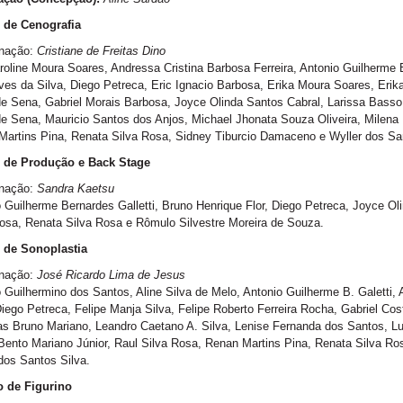
 de Cenografia
nação:
Cristiane de Freitas Dino
oline Moura Soares, Andressa Cristina Barbosa Ferreira, Antonio Guilherme Be
es da Silva, Diego Petreca, Eric Ignacio Barbosa, Erika Moura Soares, Erika
e Sena, Gabriel Morais Barbosa, Joyce Olinda Santos Cabral, Larissa Basso 
e Sena, Mauricio Santos dos Anjos, Michael Jhonata Souza Oliveira, Milena
artins Pina, Renata Silva Rosa, Sidney Tiburcio Damaceno e Wyller dos San
 de Produção e Back Stage
nação:
Sandra Kaetsu
 Guilherme Bernardes Galletti, Bruno Henrique Flor, Diego Petreca, Joyce O
osa, Renata Silva Rosa e Rômulo Silvestre Moreira de Souza.
 de Sonoplastia
nação:
José Ricardo Lima de Jesus
 Guilhermino dos Santos, Aline Silva de Melo, Antonio Guilherme B. Galetti,
iego Petreca, Felipe Manja Silva, Felipe Roberto Ferreira Rocha, Gabriel C
s Bruno Mariano, Leandro Caetano A. Silva, Lenise Fernanda dos Santos, Lu
ento Mariano Júnior, Raul Silva Rosa, Renan Martins Pina, Renata Silva R
dos Santos Silva.
o de Figurino