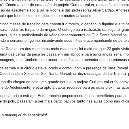
o”
. Criado a partir de uma ação do projeto Guri pra VaLer, o espetáculo cont
ção da assistente social Aline Rocha e das professoras Aline Sardão, Andre
ulo que foi recebido pelo público com muitos aplausos.
inco meses de trabalho para construir o roteiro, o cenário, o figurino e a tr
ana, todas as terças e domingos. O esforço para realização da peça foi gran
oras, guris e profissionais de vários departamentos do Guri Santa Marcelin
ndo o cenário, o figurino, incentivando seus filhos e acompanhando de perto
ine Rocha, um dos momentos mais marcantes foi o dia em que 22 guris visitar
uma das cenas da peça se passa em um abrigo e para as crianças seria importa
onagens, mas também para trocar experiências e aprender com as crianças 
da estreia o auditório estava lotado e contou com a presença da Irmã Roseni 
Coordenadora Social do Guri Santa Marcelina, doze crianças do Lar Batista,
o dia chegou ao polo uma grande notícia: o projeto Guri pra VaLer foi apr
 e do Adolescente) e está apto a captar recursos para as suas próximas açõ
a pena todo o esforço. Esse trabalho proporcionou muitos benefícios para os
e do polo, passaram a ser mais participativos tanto nas aulas como nas oficin
a o making of do espetáculo!