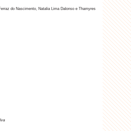
 Ferraz do Nascimento, Natalia Lima Dalonso e Thamyres
lva