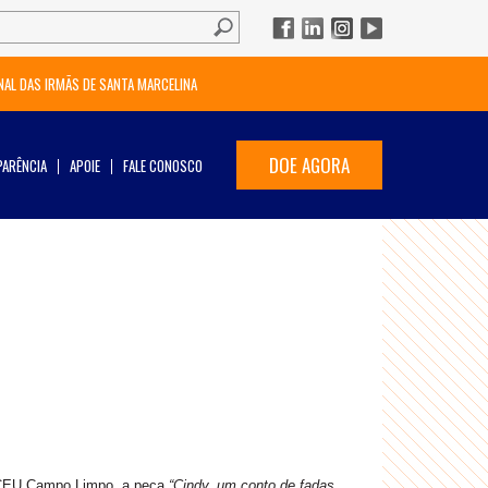
NAL DAS IRMÃS DE SANTA MARCELINA
DOE AGORA
ARÊNCIA
APOIE
FALE CONOSCO
o CEU Campo Limpo, a peça
“Cindy, um conto de fadas