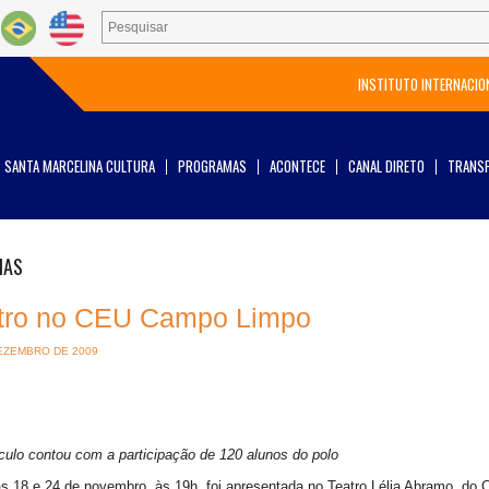
INSTITUTO INTERNACIO
SANTA MARCELINA CULTURA
PROGRAMAS
ACONTECE
CANAL DIRETO
TRANSP
IAS
tro no CEU Campo Limpo
EZEMBRO DE 2009
ulo contou com a participação de 120 alunos do polo
s 18 e 24 de novembro, às 19h, foi apresentada no Teatro Lélia Abramo, d