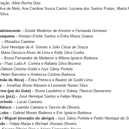
nação:
Aline Rocha Dias
ilva de Melo, Ane Caroline Souza Castro, Luciana dos Santos Prates, Marta
Silva.
adolescente
–
Gisele Medeiros de Amorim
e
Fernanda Gimenez
 pequena
–
Ketelyn Emilie Santos
e
Erika Moura Soares
l
–
Monaliza Caetano
–
José Henrique de A. Gomes
e
Júlio César de Souza
–
Maria Gessica Alves de Lima e Kelly Silva Cunha
–
Bruna Fernandes de Medeiros
e
Milena Ignácio Barbosa
a
–
Thais Laila A. Correia
e
Rafaela Silva Bezerra
–
Débora Cristina Godói
e
Isys Sâmy Portela
–
Helen Barcelos
e
Andressa Cristina Barbosa
(mãe de Alice)
–
Érika Petreca
e
Beatriz de Godói Lima
az
–
Jonathas Bruno Mariano
e
Leonardo Nunes Silva
rme (pai do Guto)
–
Bruno Laudelino
e
Sidney Tiburcio Damaceno
co (juiz)
–
José Henrique Santos
e
Felipe Manja
Rochedo
–
Lucas Caetano
Maluco
–
Leandro Caetano
e
Tarssio de Oliveira
 Lobo
–
Gabriel Morais Barbosa
e
Eric Ignácio Barbosa
a / Miguel (morador do abrigo)
–
Isys Sâmy Portela
e
Pedro Henrique da Si
ndo
–
Felipe Manja
e
Michael Jhonata Oliveira