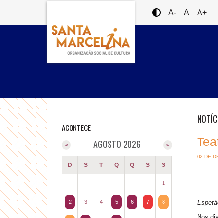
A-
A
A+
NOTÍC
ACONTECE
Tea
AGOSTO 2026
<
>
02 DE D
D
S
T
Q
Q
S
S
1
2
3
4
5
6
7
8
Espetác
Nos dia