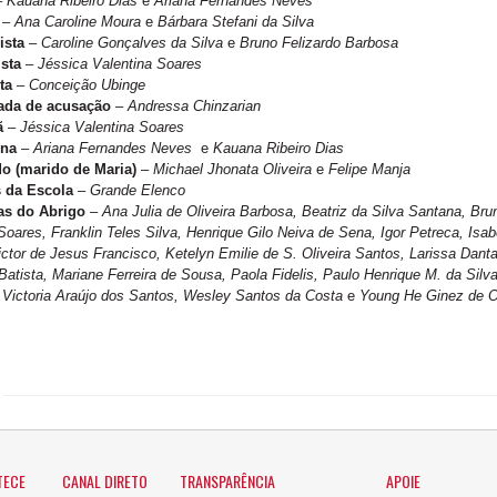
–
Kauana Ribeiro Dias
e
Ariana Fernandes Neves
–
Ana Caroline Moura
e
Bárbara Stefani da Silva
ista
–
Caroline Gonçalves da Silva
e
Bruno Felizardo Barbosa
sta
–
Jéssica Valentina Soares
sta
–
Conceição Ubinge
ada de acusação
–
Andressa Chinzarian
ã
–
Jéssica Valentina Soares
ena
–
Ariana Fernandes Neves
e
Kauana Ribeiro Dias
o (marido de Maria)
–
Michael Jhonata Oliveira
e
Felipe Manja
 da Escola
–
Grande Elenco
as do Abrigo
–
Ana Julia de Oliveira Barbosa, Beatriz da Silva Santana, Br
oares, Franklin Teles Silva, Henrique Gilo Neiva de Sena, Igor Petreca, I
ctor de Jesus Francisco, Ketelyn Emilie de S. Oliveira Santos, Larissa Dant
atista, Mariane Ferreira de Sousa, Paola Fidelis, Paulo Henrique M. da Sil
 Victoria Araújo dos Santos, Wesley Santos da Costa
e
Young He Ginez de Ol
TECE
CANAL DIRETO
TRANSPARÊNCIA
APOIE