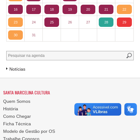
16
17
18
19
20
21
22
23
24
25
26
27
28
29
30
31
Notícias
SANTA MARCELINA CULTURA
Quem Somos
História
Como Chegar
Ficha Técnica
Modelo de Gestão por OS
Trabalhe Conosco