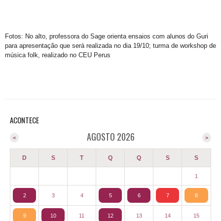
Fotos: No alto, professora do Sage orienta ensaios com alunos do Guri
para apresentação que será realizada no dia 19/10; turma de workshop de
música folk, realizado no CEU Perus
ACONTECE
AGOSTO 2026
<
>
D
S
T
Q
Q
S
S
1
2
3
4
5
6
7
8
9
10
11
12
13
14
15