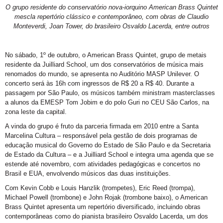
O grupo residente do conservatório nova-iorquino
American Brass Quintet
mescla repertório clássico e contemporâneo, com obras de Claudio
Monteverdi, Joan Tower, do brasileiro Osvaldo Lacerda, entre outros
No sábado, 1º de outubro, o American Brass Quintet, grupo de metais
residente da Juilliard School, um dos conservatórios de música mais
renomados do mundo, se apresenta no Auditório MASP Unilever.
O
concerto será às 16h com ingressos de R$ 20 a R$ 40. Durante a
passagem por São Paulo, os músicos também ministram masterclasses
a alunos da EMESP Tom Jobim e do polo Guri no CEU São Carlos, na
zona leste da capital.
A vinda do grupo é fruto da parceria firmada em 2010 entre a Santa
Marcelina Cultura – responsável pela gestão de dois programas de
educação musical do Governo do Estado de São Paulo e da Secretaria
de Estado da Cultura – e a Juilliard School e integra uma agenda que se
estende até novembro, com atividades pedagógicas e concertos no
Brasil e EUA, envolvendo músicos das duas instituições.
Com Kevin Cobb e Louis Hanzlik (trompetes), Eric Reed (trompa),
Michael Powell (trombone) e John Rojak (trombone baixo), o American
Brass Quintet apresenta um repertório diversificado, incluindo obras
contemporâneas como do pianista brasileiro Osvaldo Lacerda, um dos