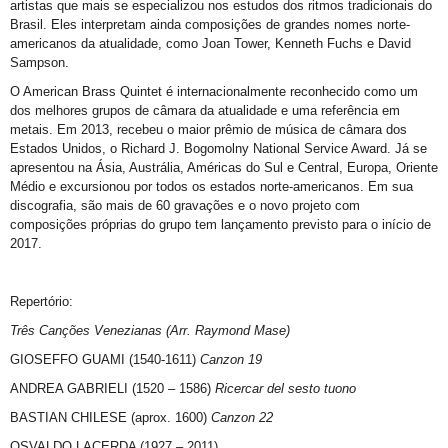
artistas que mais se especializou nos estudos dos ritmos tradicionais do
Brasil. Eles interpretam ainda composições de grandes nomes norte-
americanos da atualidade, como Joan Tower, Kenneth Fuchs e David
Sampson.
O American Brass Quintet é internacionalmente reconhecido como um
dos melhores grupos de câmara da atualidade e uma referência em
metais. Em 2013, recebeu o maior prêmio de música de câmara dos
Estados Unidos, o Richard J. Bogomolny National Service Award. Já se
apresentou na Ásia, Austrália, Américas do Sul e Central, Europa, Oriente
Médio e excursionou por todos os estados norte-americanos. Em sua
discografia, são mais de 60 gravações e o novo projeto com
composições próprias do grupo tem lançamento previsto para o início de
2017.
Repertório:
Três Canções Venezianas
(Arr. Raymond Mase)
GIOSEFFO GUAMI (1540-1611)
Canzon 19
ANDREA GABRIELI (1520 – 1586)
Ricercar del sesto tuono
BASTIAN CHILESE (aprox. 1600)
Canzon 22
OSVALDO LACERDA (1927 – 2011)