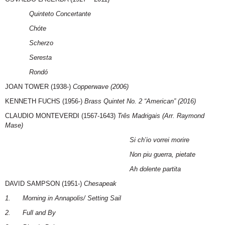
Quinteto Concertante
Chóte
Scherzo
Seresta
Rondó
JOAN TOWER (1938-)
Copperwave (2006)
KENNETH FUCHS (1956-)
Brass Quintet No. 2 “American” (2016)
CLAUDIO MONTEVERDI (1567-1643)
Três Madrigais (Arr. Raymond
Mase)
Si ch’io vorrei morire
Non piu guerra, pietate
Ah dolente partita
DAVID SAMPSON (1951-)
Chesapeak
1.
Morning in Annapolis/ Setting Sail
2.
Full and By