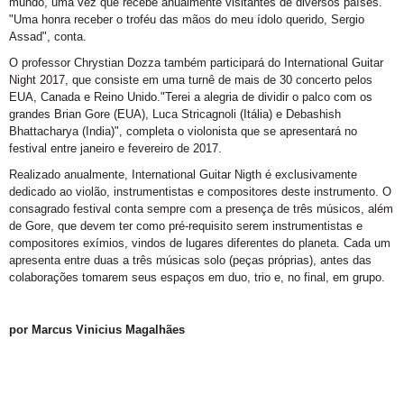
mundo, uma vez que recebe anualmente visitantes de diversos países.
"Uma honra receber o troféu das mãos do meu ídolo querido, Sergio
Assad", conta.
O professor Chrystian Dozza também participará do International Guitar
Night 2017, que consiste em uma turnê de mais de 30 concerto pelos
EUA, Canada e Reino Unido."Terei a alegria de dividir o palco com os
grandes Brian Gore (EUA), Luca Stricagnoli (Itália) e Debashish
Bhattacharya (India)", completa o violonista que se apresentará no
festival entre janeiro e fevereiro de 2017.
Realizado anualmente, International Guitar Nigth é exclusivamente
dedicado ao violão, instrumentistas e compositores deste instrumento. O
consagrado festival conta sempre com a presença de três músicos, além
de Gore, que devem ter como pré-requisito serem instrumentistas e
compositores exímios, vindos de lugares diferentes do planeta. Cada um
apresenta entre duas a três músicas solo (peças próprias), antes das
colaborações tomarem seus espaços em duo, trio e, no final, em grupo.
por Marcus Vinicius Magalhães