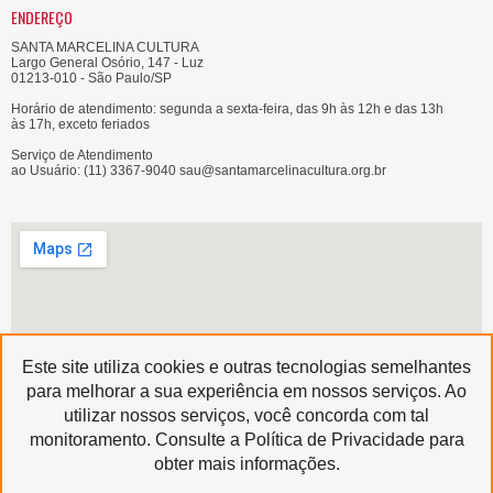
ENDEREÇO
SANTA MARCELINA CULTURA
Largo General Osório, 147 - Luz
01213-010 - São Paulo/SP
Horário de atendimento: segunda a sexta-feira, das 9h às 12h e das 13h
às 17h, exceto feriados
Serviço de Atendimento
ao Usuário: (11) 3367-9040 sau@santamarcelinacultura.org.br
Este site utiliza cookies e outras tecnologias semelhantes
para melhorar a sua experiência em nossos serviços. Ao
utilizar nossos serviços, você concorda com tal
Produzido por
monitoramento. Consulte a Política de Privacidade para
Copyright © 2020 | Santa Marcelina Cultura • Todos os Direitos Reservados
obter mais informações.